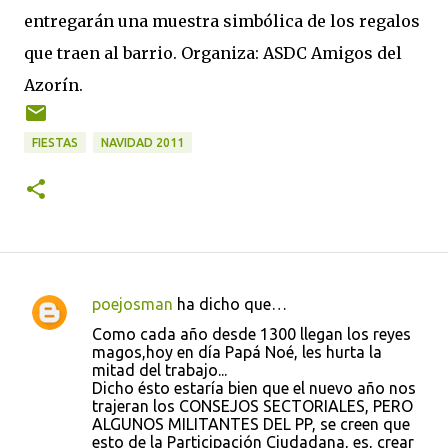
entregarán una muestra simbólica de los regalos
que traen al barrio. Organiza: ASDC Amigos del
Azorín.
FIESTAS
NAVIDAD 2011
poejosman
ha dicho que…
C
Como cada año desde 1300 llegan los reyes
o
magos,hoy en día Papá Noé, les hurta la
mitad del trabajo...
m
Dicho ésto estaría bien que el nuevo año nos
e
trajeran los CONSEJOS SECTORIALES, PERO
ALGUNOS MILITANTES DEL PP, se creen que
n
esto de la Participación Ciudadana, es, crear