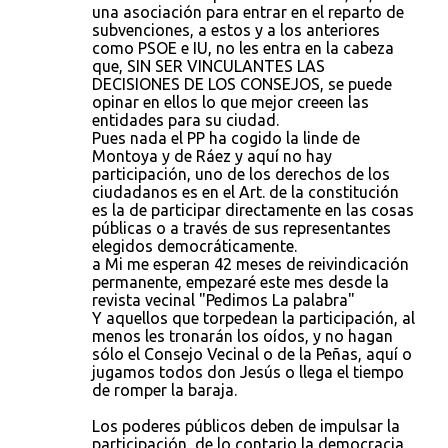
t
una asociación para entrar en el reparto de
subvenciones, a estos y a los anteriores
a
como PSOE e IU, no les entra en la cabeza
r
que, SIN SER VINCULANTES LAS
DECISIONES DE LOS CONSEJOS, se puede
i
opinar en ellos lo que mejor creeen las
o
entidades para su ciudad.
Pues nada el PP ha cogido la linde de
s
Montoya y de Ráez y aquí no hay
participación, uno de los derechos de los
ciudadanos es en el Art. de la constitución
es la de participar directamente en las cosas
públicas o a través de sus representantes
elegidos democráticamente.
a Mi me esperan 42 meses de reivindicación
permanente, empezaré este mes desde la
revista vecinal "Pedimos La palabra"
Y aquellos que torpedean la participación, al
menos les tronarán los oídos, y no hagan
sólo el Consejo Vecinal o de la Peñas, aquí o
jugamos todos don Jesús o llega el tiempo
de romper la baraja.
Los poderes públicos deben de impulsar la
participación, de lo contario la democracia