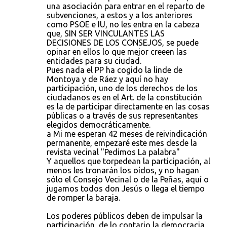
t
una asociación para entrar en el reparto de
subvenciones, a estos y a los anteriores
a
como PSOE e IU, no les entra en la cabeza
r
que, SIN SER VINCULANTES LAS
DECISIONES DE LOS CONSEJOS, se puede
i
opinar en ellos lo que mejor creeen las
o
entidades para su ciudad.
Pues nada el PP ha cogido la linde de
s
Montoya y de Ráez y aquí no hay
participación, uno de los derechos de los
ciudadanos es en el Art. de la constitución
es la de participar directamente en las cosas
públicas o a través de sus representantes
elegidos democráticamente.
a Mi me esperan 42 meses de reivindicación
permanente, empezaré este mes desde la
revista vecinal "Pedimos La palabra"
Y aquellos que torpedean la participación, al
menos les tronarán los oídos, y no hagan
sólo el Consejo Vecinal o de la Peñas, aquí o
jugamos todos don Jesús o llega el tiempo
de romper la baraja.
Los poderes públicos deben de impulsar la
participación, de lo contario la democracia