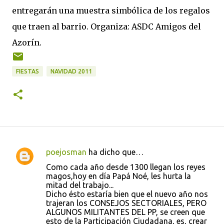
entregarán una muestra simbólica de los regalos
que traen al barrio. Organiza: ASDC Amigos del
Azorín.
FIESTAS
NAVIDAD 2011
poejosman
ha dicho que…
C
Como cada año desde 1300 llegan los reyes
o
magos,hoy en día Papá Noé, les hurta la
mitad del trabajo...
m
Dicho ésto estaría bien que el nuevo año nos
e
trajeran los CONSEJOS SECTORIALES, PERO
ALGUNOS MILITANTES DEL PP, se creen que
n
esto de la Participación Ciudadana, es, crear