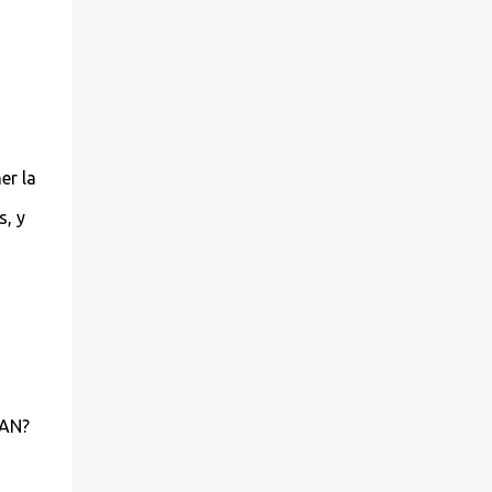
presentado por la Asociación de Amigos del
Pueblo Saharaui. 3º.- Cambio de nombre del
contrato de arrendamiento de la nave nº 7
del centro de empresas de Leganés ‘Ikebana
Animación Ocio y Aventura, S.L.’ a “Awa,
Actions & Events, S.L.’. 4º.- Subsanación del
er la
error de hecho existente en el acta de la
sesión del 10 de enero de 2012, al haberse
, y
omitido, en la redacci...
YAN?