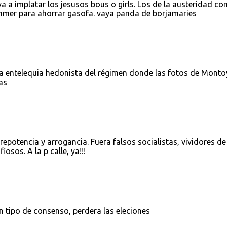
a a implatar los jesusos bous o girls. Los de la austeridad co
mmer para ahorrar gasofa. vaya panda de borjamaries
una entelequia hedonista del régimen donde las fotos de Monto
as
repotencia y arrogancia. Fuera falsos socialistas, vividores de
sos. A la p calle, ya!!!
n tipo de consenso, perdera las eleciones