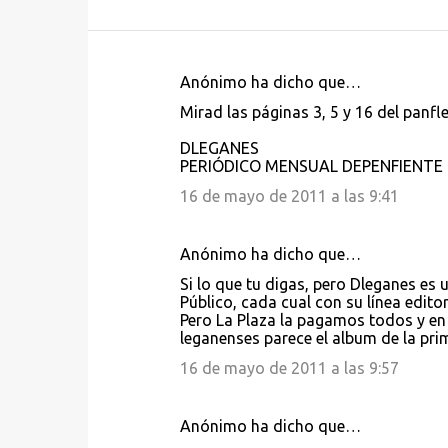
Anónimo ha dicho que…
C
Mirad las páginas 3, 5 y 16 del pan
o
DLEGANES
m
PERIÓDICO MENSUAL DEPENFIENTE 
e
16 de mayo de 2011 a las 9:41
n
t
Anónimo ha dicho que…
a
Si lo que tu digas, pero Dleganes es
r
Público, cada cual con su línea editori
i
Pero La Plaza la pagamos todos y en 
leganenses parece el album de la pr
o
16 de mayo de 2011 a las 9:57
s
Anónimo ha dicho que…