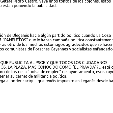
 Getafe Pedro Castro, vaya unos tontos de los cojones, estos
o estan poniendo la publicidad.
ación de Dleganés hacia algún partido político cuando La Cosa
 7 "PANFLETOS" que le hacen campaña política constantement
serás otro de los muchos estómagos agradecidos que se hace
sos comunistas de Porsches Cayennes y socialistas enfangado
A QUE PUBLICITA AL PSOE Y QUE TODOS LOS CIUDADANOS
 LA PLAZA, MÁS CONOCIDO COMO "EL PRAVDA"?.... está c
no de los de la "bolsa de empleo" del ayuntamiento, esos cuy
eñar su carnet de militancia política.
liega al poder caciquil que tenéis impuesto en Leganés desde h