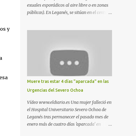
exuales esporádicos al aire libre o en zonas
públicas). En Leganés, se sitúan en el centro
comercial Parquesur, parque de Polvoranca,
parque de la Hispanidad (frente a la Policía
os y
Local) y en los caminos entre el cementerio
de Butarque y Plaza Nueva. Esto es lo que
indica esta información recopilada por los
propios practicantes. 'Ante la crisis, disfrute' ,
a
señalan. "Cruising: Parquesur: para ligar
baños junto a Burger King o H&M. Y si has
esa
pillado pareja ocacional, parking
Muere tras estar 4 días "aparcada" en las
subterráneo de Leroy Merlin. Otro espacio
Urgencias del Severo Ochoa
para el 'cruising' es enfrente al tanatorio
(junto al estadio municipal de Butarque) y
Vídeo www.eldiario.es Una mujer falleció en
caminos entre el estadio y Plaza Nueva. Otro
el Hospital Universitario Severo Ochoa de
lugar: Escombrera de Polvoranca, entre
Leganés tras permanecer el pasado mes de
Leganés y Móstoles También en el parque de
enero más de cuatro días 'aparcada' en
la Hispanidad, situado frente a la Policía
Urgencias. El centro sanitario argumenta