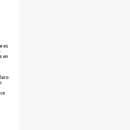
e es
n
s en
laro
o
ace