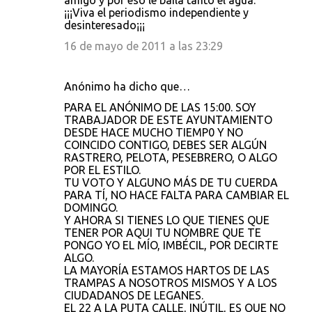
amigo y por eso le baila tanto el agua.
¡¡¡Viva el periodismo independiente y
desinteresado¡¡¡
16 de mayo de 2011 a las 23:29
Anónimo ha dicho que…
PARA EL ANÓNIMO DE LAS 15:00. SOY
TRABAJADOR DE ESTE AYUNTAMIENTO
DESDE HACE MUCHO TIEMP0 Y NO
COINCIDO CONTIGO, DEBES SER ALGÚN
RASTRERO, PELOTA, PESEBRERO, O ALGO
POR EL ESTILO.
TU VOTO Y ALGUNO MÁS DE TU CUERDA
PARA TÍ, NO HACE FALTA PARA CAMBIAR EL
DOMINGO.
Y AHORA SI TIENES LO QUE TIENES QUE
TENER POR AQUI TU NOMBRE QUE TE
PONGO YO EL MÍO, IMBÉCIL, POR DECIRTE
ALGO.
LA MAYORÍA ESTAMOS HARTOS DE LAS
TRAMPAS A NOSOTROS MISMOS Y A LOS
CIUDADANOS DE LEGANES.
EL 22 A LA PUTA CALLE, INÚTIL, ES QUE NO