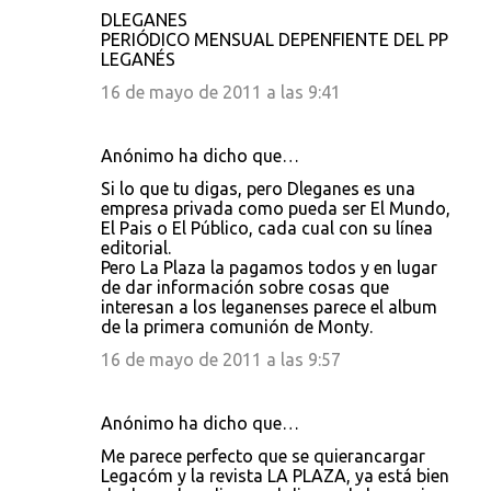
m
DLEGANES
e
PERIÓDICO MENSUAL DEPENFIENTE DEL PP
LEGANÉS
n
16 de mayo de 2011 a las 9:41
t
a
r
Anónimo ha dicho que…
i
Si lo que tu digas, pero Dleganes es una
empresa privada como pueda ser El Mundo,
o
El Pais o El Público, cada cual con su línea
s
editorial.
Pero La Plaza la pagamos todos y en lugar
de dar información sobre cosas que
interesan a los leganenses parece el album
de la primera comunión de Monty.
16 de mayo de 2011 a las 9:57
Anónimo ha dicho que…
Me parece perfecto que se quierancargar
Legacóm y la revista LA PLAZA, ya está bien