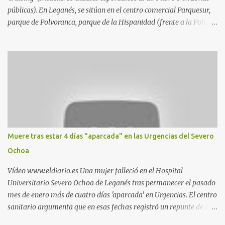
públicas). En Leganés, se sitúan en el centro comercial Parquesur,
parque de Polvoranca, parque de la Hispanidad (frente a la Policía
Local) y en los caminos entre el cementerio de Butarque y Plaza
Nueva. Esto es lo que indica esta información recopilada por los
propios practicantes. 'Ante la crisis, disfrute' , señalan. "Cruising:
Parquesur: para ligar baños junto a Burger King o H&M. Y si has
pillado pareja ocacional, parking subterráneo de Leroy Merlin.
Otro espacio para el 'cruising' es enfrente al tanatorio (junto al
estadio municipal de Butarque) y caminos entre el estadio y Plaza
Nueva. Otro lugar: Escombrera de Polvoranca, entre Leganés y
Móstoles También en el parque de la Hispanidad, situado frente a
Muere tras estar 4 días "aparcada" en las Urgencias del Severo
la Policía Local de Leganés de la calle Chile, 1, y junto al
Ochoa
cementerio de Butarque". Más información
Vídeo www.eldiario.es Una mujer falleció en el Hospital
Universitario Severo Ochoa de Leganés tras permanecer el pasado
mes de enero más de cuatro días 'aparcada' en Urgencias. El centro
sanitario argumenta que en esas fechas registró un repunte de las
patologías propias del invierno. El trágico suceso lo publica