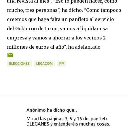
una revista al mes". "Eso lo pueden hacer, como
mucho, tres personas", ha dicho. "Como tampoco
creemos que haga falta un panfleto al servicio
del Gobierno de turno, vamos a liquidar esa
empresa y vamos a ahorrar a los vecinos 2
millones de euros al año", ha adelantado.
ELECCIONES
LEGACOM
PP
Anónimo ha dicho que…
C
Mirad las páginas 3, 5 y 16 del panfleto
o
DLEGANES y entenderéis muchas cosas.