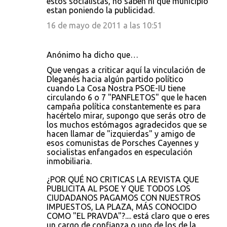
estos socialistas, no saben ni que municipio
estan poniendo la publicidad.
16 de mayo de 2011 a las 10:51
Anónimo ha dicho que…
Que vengas a criticar aquí la vinculación de
Dleganés hacia algún partido político
cuando La Cosa Nostra PSOE-IU tiene
circulando 6 o 7 "PANFLETOS" que le hacen
campaña política constantemente es para
hacértelo mirar, supongo que serás otro de
los muchos estómagos agradecidos que se
hacen llamar de "izquierdas" y amigo de
esos comunistas de Porsches Cayennes y
socialistas enfangados en especulación
inmobiliaria.
¿POR QUÉ NO CRITICAS LA REVISTA QUE
PUBLICITA AL PSOE Y QUE TODOS LOS
CIUDADANOS PAGAMOS CON NUESTROS
IMPUESTOS, LA PLAZA, MÁS CONOCIDO
COMO "EL PRAVDA"?.... está claro que o eres
un cargo de confianza o uno de los de la