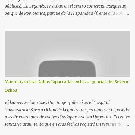
públicas). En Leganés, se sitúan en el centro comercial Parquesur,
parque de Polvoranca, parque de la Hispanidad (frente a la Policía
Local) y en los caminos entre el cementerio de Butarque y Plaza
Nueva. Esto es lo que indica esta información recopilada por los
propios practicantes. 'Ante la crisis, disfrute' , señalan. "Cruising:
Parquesur: para ligar baños junto a Burger King o H&M. Y si has
pillado pareja ocacional, parking subterráneo de Leroy Merlin.
Otro espacio para el 'cruising' es enfrente al tanatorio (junto al
estadio municipal de Butarque) y caminos entre el estadio y Plaza
Nueva. Otro lugar: Escombrera de Polvoranca, entre Leganés y
Móstoles También en el parque de la Hispanidad, situado frente a
Muere tras estar 4 días "aparcada" en las Urgencias del Severo
la Policía Local de Leganés de la calle Chile, 1, y junto al
Ochoa
cementerio de Butarque". Más información
Vídeo www.eldiario.es Una mujer falleció en el Hospital
Universitario Severo Ochoa de Leganés tras permanecer el pasado
mes de enero más de cuatro días 'aparcada' en Urgencias. El centro
sanitario argumenta que en esas fechas registró un repunte de las
patologías propias del invierno. El trágico suceso lo publica