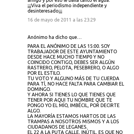
amigo y por eso le baila tanto el agua.
¡¡¡Viva el periodismo independiente y
desinteresado¡¡¡
16 de mayo de 2011 a las 23:29
Anónimo ha dicho que…
PARA EL ANÓNIMO DE LAS 15:00. SOY
TRABAJADOR DE ESTE AYUNTAMIENTO
DESDE HACE MUCHO TIEMP0 Y NO
COINCIDO CONTIGO, DEBES SER ALGÚN
RASTRERO, PELOTA, PESEBRERO, O ALGO
POR EL ESTILO.
TU VOTO Y ALGUNO MÁS DE TU CUERDA
PARA TÍ, NO HACE FALTA PARA CAMBIAR EL
DOMINGO.
Y AHORA SI TIENES LO QUE TIENES QUE
TENER POR AQUI TU NOMBRE QUE TE
PONGO YO EL MÍO, IMBÉCIL, POR DECIRTE
ALGO.
LA MAYORÍA ESTAMOS HARTOS DE LAS
TRAMPAS A NOSOTROS MISMOS Y A LOS
CIUDADANOS DE LEGANES.
EL 22 A LA PUTA CALLE, INÚTIL, ES QUE NO