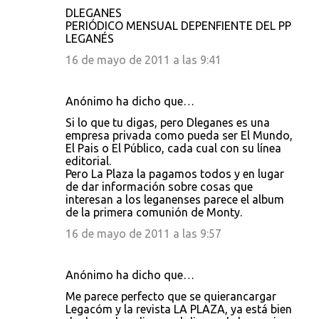
m
DLEGANES
e
PERIÓDICO MENSUAL DEPENFIENTE DEL PP
LEGANÉS
n
16 de mayo de 2011 a las 9:41
t
a
r
Anónimo ha dicho que…
i
Si lo que tu digas, pero Dleganes es una
empresa privada como pueda ser El Mundo,
o
El Pais o El Público, cada cual con su línea
s
editorial.
Pero La Plaza la pagamos todos y en lugar
de dar información sobre cosas que
interesan a los leganenses parece el album
de la primera comunión de Monty.
16 de mayo de 2011 a las 9:57
Anónimo ha dicho que…
Me parece perfecto que se quierancargar
Legacóm y la revista LA PLAZA, ya está bien