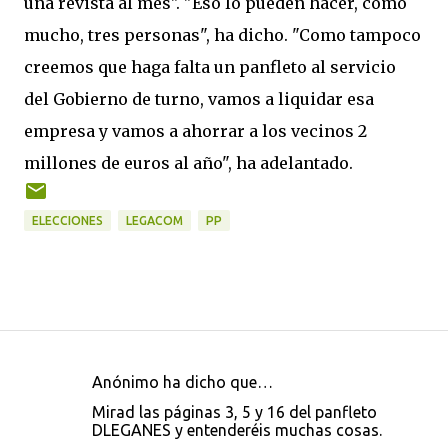
una revista al mes". "Eso lo pueden hacer, como
mucho, tres personas", ha dicho. "Como tampoco
creemos que haga falta un panfleto al servicio
del Gobierno de turno, vamos a liquidar esa
empresa y vamos a ahorrar a los vecinos 2
millones de euros al año", ha adelantado.
ELECCIONES
LEGACOM
PP
Anónimo ha dicho que…
C
Mirad las páginas 3, 5 y 16 del panfleto
o
DLEGANES y entenderéis muchas cosas.