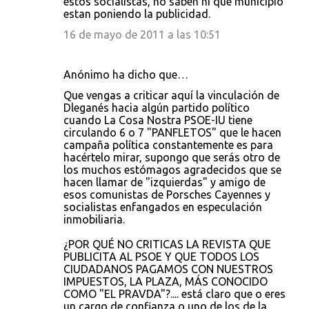
estos socialistas, no saben ni que municipio
estan poniendo la publicidad.
16 de mayo de 2011 a las 10:51
Anónimo ha dicho que…
Que vengas a criticar aquí la vinculación de
Dleganés hacia algún partido político
cuando La Cosa Nostra PSOE-IU tiene
circulando 6 o 7 "PANFLETOS" que le hacen
campaña política constantemente es para
hacértelo mirar, supongo que serás otro de
los muchos estómagos agradecidos que se
hacen llamar de "izquierdas" y amigo de
esos comunistas de Porsches Cayennes y
socialistas enfangados en especulación
inmobiliaria.
¿POR QUÉ NO CRITICAS LA REVISTA QUE
PUBLICITA AL PSOE Y QUE TODOS LOS
CIUDADANOS PAGAMOS CON NUESTROS
IMPUESTOS, LA PLAZA, MÁS CONOCIDO
COMO "EL PRAVDA"?.... está claro que o eres
un cargo de confianza o uno de los de la