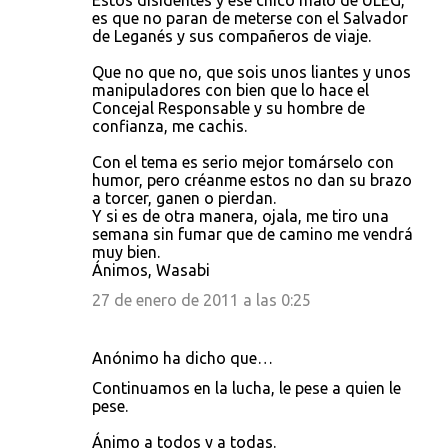
Estos disidentes y ese chico malo de ULEG,
o
es que no paran de meterse con el Salvador
de Leganés y sus compañeros de viaje.
m
e
Que no que no, que sois unos liantes y unos
manipuladores con bien que lo hace el
n
Concejal Responsable y su hombre de
t
confianza, me cachis.
a
Con el tema es serio mejor tomárselo con
r
humor, pero créanme estos no dan su brazo
a torcer, ganen o pierdan.
i
Y si es de otra manera, ojala, me tiro una
o
semana sin fumar que de camino me vendrá
muy bien.
s
Ánimos, Wasabi
27 de enero de 2011 a las 0:25
Anónimo ha dicho que…
Continuamos en la lucha, le pese a quien le
pese.
Ánimo a todos y a todas.