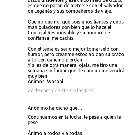
Estos disidentes y ese chico malo de ULEG,
o
es que no paran de meterse con el Salvador
de Leganés y sus compañeros de viaje.
m
e
Que no que no, que sois unos liantes y unos
manipuladores con bien que lo hace el
n
Concejal Responsable y su hombre de
t
confianza, me cachis.
a
Con el tema es serio mejor tomárselo con
r
humor, pero créanme estos no dan su brazo
a torcer, ganen o pierdan.
i
Y si es de otra manera, ojala, me tiro una
o
semana sin fumar que de camino me vendrá
muy bien.
s
Ánimos, Wasabi
27 de enero de 2011 a las 0:25
Anónimo ha dicho que…
Continuamos en la lucha, le pese a quien le
pese.
Ánimo a todos y a todas.