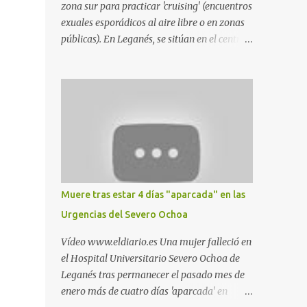
zona sur para practicar 'cruising' (encuentros
exuales esporádicos al aire libre o en zonas
públicas). En Leganés, se sitúan en el centro
comercial Parquesur, parque de Polvoranca,
parque de la Hispanidad (frente a la Policía
Local) y en los caminos entre el cementerio
de Butarque y Plaza Nueva. Esto es lo que
indica esta información recopilada por los
propios practicantes. 'Ante la crisis, disfrute' ,
señalan. "Cruising: Parquesur: para ligar
baños junto a Burger King o H&M. Y si has
pillado pareja ocacional, parking
Muere tras estar 4 días "aparcada" en las
subterráneo de Leroy Merlin. Otro espacio
Urgencias del Severo Ochoa
para el 'cruising' es enfrente al tanatorio
(junto al estadio municipal de Butarque) y
Vídeo www.eldiario.es Una mujer falleció en
caminos entre el estadio y Plaza Nueva. Otro
el Hospital Universitario Severo Ochoa de
lugar: Escombrera de Polvoranca, entre
Leganés tras permanecer el pasado mes de
Leganés y Móstoles También en el parque de
enero más de cuatro días 'aparcada' en
la Hispanidad, situado frente a la Policía