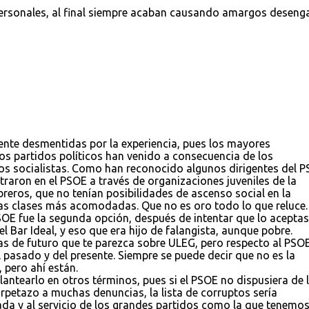
ersonales, al final siempre acaban causando amargos deseng
ente desmentidas por la experiencia, pues los mayores
os partidos políticos han venido a consecuencia de los
s socialistas. Como han reconocido algunos dirigentes del 
traron en el PSOE a través de organizaciones juveniles de la
breros, que no tenían posibilidades de ascenso social en la
las clases más acomodadas. Que no es oro todo lo que reluce.
SOE fue la segunda opción, después de intentar que lo acepta
 Bar Ideal, y eso que era hijo de falangista, aunque pobre.
as de futuro que te parezca sobre ULEG, pero respecto al PSO
 pasado y del presente. Siempre se puede decir que no es la
 pero ahí están.
lantearlo en otros términos, pues si el PSOE no dispusiera de 
arpetazo a muchas denuncias, la lista de corruptos sería
zada y al servicio de los grandes partidos como la que tenemos