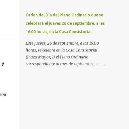
Urgencias. El centro sanitario argumenta
Local de Leganés de la calle Chile, 1, y junto
que en esas fechas registró un repunte de las
al cementerio de Butarque". Más
patologías propias del invierno. El trágico
Orden del Día del Pleno Ordinario que se
información
suceso lo publica diario.es Las paciente,
celebrará el jueves 26 de septiembre, a las
recién operada del corazón, sufrió una
16:00 horas, en la Casa Consistorial
arritmia y agravamiento de su dolencia por
culpa de un resfriado. Por ello, la ingresaron
Este jueves, 26 de septiembre, a las 16:00
a finales del año pasado en el Hospital
horas, se celebra en la Casa Consistorial
donde permaneció un día en la antesala de
(Plaza Mayor, 1) el Pleno Ordinario
Urgencias, en una cama, en el pasillo, sin
 y
correspondiente al mes de septiembre, en el
mantas y sin poder descansar. Su hija, que
que se tratarán los siguientes puntos que
ha denunciado el caso y que grabó un vídeo
conforman el orden del día: ORDEN DEL DÍA
de la situación extrema, aseguró que los
1º.- Aprobación de las actas de las sesiones
pasillos estaban repletos de enfermos y que
celebradas los días: - 20 y 21 de junio, sesión
nen
faltaban médicos por las vacaciones de
extraordinaria. - 27 de junio de 2013, sesión
Navidad, además de haber alas del hospital
ordinaria. - 27 de junio de 2013, sesión
cerradas. En el segundo ingreso, el 31 de
extraordinaria. - 12 de julio de 2013, sesión
diciembre, la mujer permanece 4 días en
extraordinaria. - 25 de julio de 2013, sesión
Urgencias, tal es el colapso del hospital
ordinaria. 2º.- Concesión de subvención