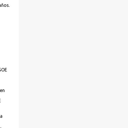
años.
PSOE
sen
E
la
,