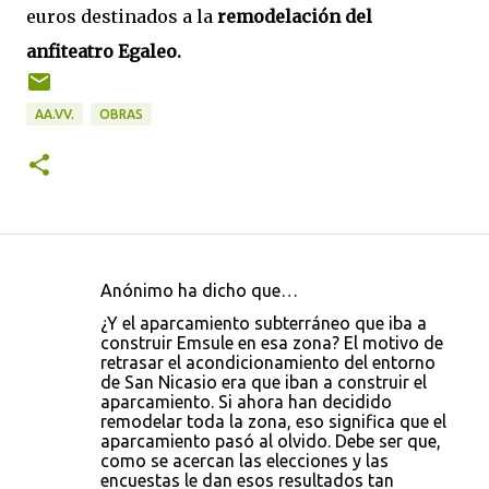
euros destinados a la
remodelación del
anfiteatro Egaleo.
AA.VV.
OBRAS
Anónimo ha dicho que…
C
¿Y el aparcamiento subterráneo que iba a
o
construir Emsule en esa zona? El motivo de
retrasar el acondicionamiento del entorno
m
de San Nicasio era que iban a construir el
e
aparcamiento. Si ahora han decidido
remodelar toda la zona, eso significa que el
n
aparcamiento pasó al olvido. Debe ser que,
t
como se acercan las elecciones y las
encuestas le dan esos resultados tan
a