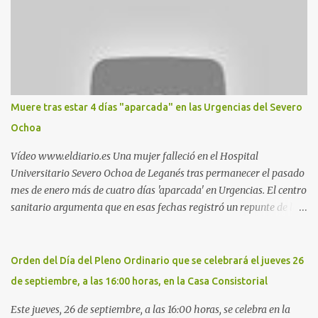
Parquesur: para ligar baños junto a Burger King o H&M. Y si has
pillado pareja ocacional, parking subterráneo de Leroy Merlin.
Otro espacio para el 'cruising' es enfrente al tanatorio (junto al
estadio municipal de Butarque) y caminos entre el estadio y Plaza
Nueva. Otro lugar: Escombrera de Polvoranca, entre Leganés y
Móstoles También en el parque de la Hispanidad, situado frente a
Muere tras estar 4 días "aparcada" en las Urgencias del Severo
la Policía Local de Leganés de la calle Chile, 1, y junto al
Ochoa
cementerio de Butarque". Más información
Vídeo www.eldiario.es Una mujer falleció en el Hospital
Universitario Severo Ochoa de Leganés tras permanecer el pasado
mes de enero más de cuatro días 'aparcada' en Urgencias. El centro
sanitario argumenta que en esas fechas registró un repunte de las
patologías propias del invierno. El trágico suceso lo publica
diario.es Las paciente, recién operada del corazón, sufrió una
arritmia y agravamiento de su dolencia por culpa de un resfriado.
Orden del Día del Pleno Ordinario que se celebrará el jueves 26
Por ello, la ingresaron a finales del año pasado en el Hospital
de septiembre, a las 16:00 horas, en la Casa Consistorial
donde permaneció un día en la antesala de Urgencias, en una
cama, en el pasillo, sin mantas y sin poder descansar. Su hija, que
Este jueves, 26 de septiembre, a las 16:00 horas, se celebra en la