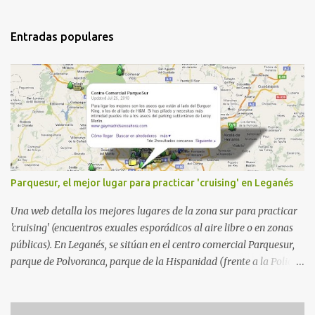
Entradas populares
Parquesur, el mejor lugar para practicar 'cruising' en Leganés
Una web detalla los mejores lugares de la zona sur para practicar
'cruising' (encuentros exuales esporádicos al aire libre o en zonas
públicas). En Leganés, se sitúan en el centro comercial Parquesur,
parque de Polvoranca, parque de la Hispanidad (frente a la Policía
Local) y en los caminos entre el cementerio de Butarque y Plaza
Nueva. Esto es lo que indica esta información recopilada por los
propios practicantes. 'Ante la crisis, disfrute' , señalan. "Cruising: