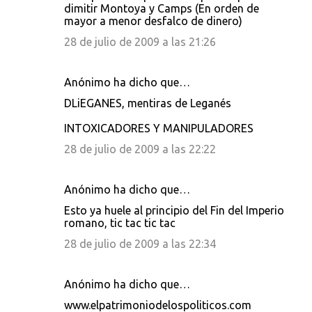
t
dimitir Montoya y Camps (En orden de
mayor a menor desfalco de dinero)
a
28 de julio de 2009 a las 21:26
r
i
Anónimo ha dicho que…
o
s
DLiEGANES, mentiras de Leganés
INTOXICADORES Y MANIPULADORES
28 de julio de 2009 a las 22:22
Anónimo ha dicho que…
Esto ya huele al principio del Fin del Imperio
romano, tic tac tic tac
28 de julio de 2009 a las 22:34
Anónimo ha dicho que…
www.elpatrimoniodelospoliticos.com