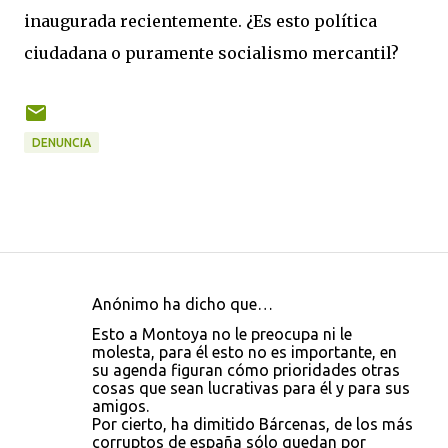
inaugurada recientemente. ¿Es esto política
ciudadana o puramente socialismo mercantil?
DENUNCIA
Anónimo ha dicho que…
C
Esto a Montoya no le preocupa ni le
o
molesta, para él esto no es importante, en
su agenda figuran cómo prioridades otras
m
cosas que sean lucrativas para él y para sus
e
amigos.
Por cierto, ha dimitido Bárcenas, de los más
n
corruptos de españa sólo quedan por