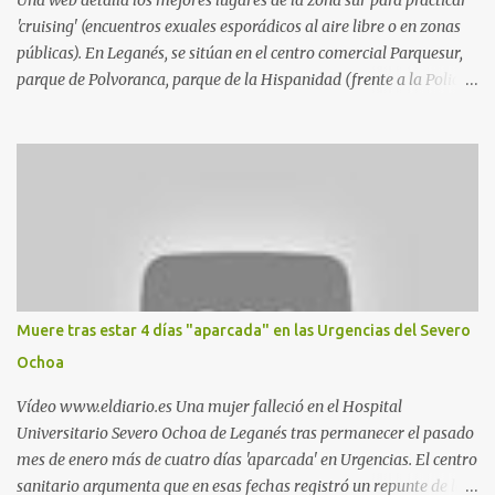
Una web detalla los mejores lugares de la zona sur para practicar
'cruising' (encuentros exuales esporádicos al aire libre o en zonas
públicas). En Leganés, se sitúan en el centro comercial Parquesur,
parque de Polvoranca, parque de la Hispanidad (frente a la Policía
Local) y en los caminos entre el cementerio de Butarque y Plaza
Nueva. Esto es lo que indica esta información recopilada por los
propios practicantes. 'Ante la crisis, disfrute' , señalan. "Cruising:
Parquesur: para ligar baños junto a Burger King o H&M. Y si has
pillado pareja ocacional, parking subterráneo de Leroy Merlin.
Otro espacio para el 'cruising' es enfrente al tanatorio (junto al
estadio municipal de Butarque) y caminos entre el estadio y Plaza
Nueva. Otro lugar: Escombrera de Polvoranca, entre Leganés y
Móstoles También en el parque de la Hispanidad, situado frente a
Muere tras estar 4 días "aparcada" en las Urgencias del Severo
la Policía Local de Leganés de la calle Chile, 1, y junto al
Ochoa
cementerio de Butarque". Más información
Vídeo www.eldiario.es Una mujer falleció en el Hospital
Universitario Severo Ochoa de Leganés tras permanecer el pasado
mes de enero más de cuatro días 'aparcada' en Urgencias. El centro
sanitario argumenta que en esas fechas registró un repunte de las