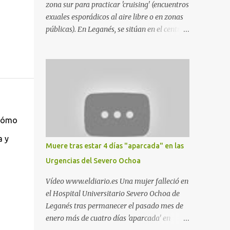
zona sur para practicar 'cruising' (encuentros
exuales esporádicos al aire libre o en zonas
públicas). En Leganés, se sitúan en el centro
comercial Parquesur, parque de Polvoranca,
parque de la Hispanidad (frente a la Policía
Local) y en los caminos entre el cementerio
de Butarque y Plaza Nueva. Esto es lo que
indica esta información recopilada por los
propios practicantes. 'Ante la crisis, disfrute' ,
señalan. "Cruising: Parquesur: para ligar
 cómo
baños junto a Burger King o H&M. Y si has
a y
pillado pareja ocacional, parking
Muere tras estar 4 días "aparcada" en las
subterráneo de Leroy Merlin. Otro espacio
Urgencias del Severo Ochoa
para el 'cruising' es enfrente al tanatorio
(junto al estadio municipal de Butarque) y
Vídeo www.eldiario.es Una mujer falleció en
caminos entre el estadio y Plaza Nueva. Otro
el Hospital Universitario Severo Ochoa de
lugar: Escombrera de Polvoranca, entre
Leganés tras permanecer el pasado mes de
Leganés y Móstoles También en el parque de
enero más de cuatro días 'aparcada' en
la Hispanidad, situado frente a la Policía