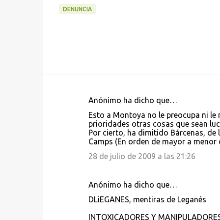
DENUNCIA
Anónimo ha dicho que…
C
Esto a Montoya no le preocupa ni le 
o
prioridades otras cosas que sean luc
Por cierto, ha dimitido Bárcenas, d
m
Camps (En orden de mayor a menor d
e
28 de julio de 2009 a las 21:26
n
t
Anónimo ha dicho que…
a
DLiEGANES, mentiras de Leganés
r
i
INTOXICADORES Y MANIPULADORE