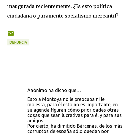
inaugurada recientemente. ¿Es esto política
ciudadana o puramente socialismo mercantil?
DENUNCIA
Anónimo ha dicho que…
C
Esto a Montoya no le preocupa ni le
o
molesta, para él esto no es importante, en
su agenda figuran cómo prioridades otras
m
cosas que sean lucrativas para él y para sus
e
amigos.
Por cierto, ha dimitido Bárcenas, de los más
n
corruptos de españa sólo quedan por