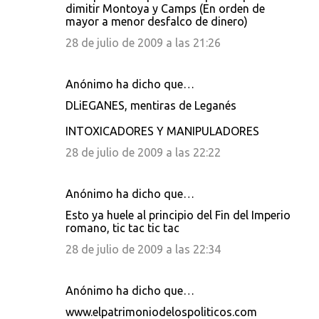
t
dimitir Montoya y Camps (En orden de
mayor a menor desfalco de dinero)
a
28 de julio de 2009 a las 21:26
r
i
Anónimo ha dicho que…
o
s
DLiEGANES, mentiras de Leganés
INTOXICADORES Y MANIPULADORES
28 de julio de 2009 a las 22:22
Anónimo ha dicho que…
Esto ya huele al principio del Fin del Imperio
romano, tic tac tic tac
28 de julio de 2009 a las 22:34
Anónimo ha dicho que…
www.elpatrimoniodelospoliticos.com