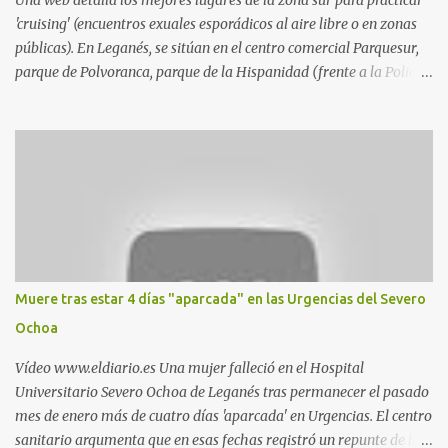
Una web detalla los mejores lugares de la zona sur para practicar
'cruising' (encuentros exuales esporádicos al aire libre o en zonas
públicas). En Leganés, se sitúan en el centro comercial Parquesur,
parque de Polvoranca, parque de la Hispanidad (frente a la Policía
Local) y en los caminos entre el cementerio de Butarque y Plaza
Nueva. Esto es lo que indica esta información recopilada por los
propios practicantes. 'Ante la crisis, disfrute' , señalan. "Cruising:
Parquesur: para ligar baños junto a Burger King o H&M. Y si has
pillado pareja ocacional, parking subterráneo de Leroy Merlin.
Otro espacio para el 'cruising' es enfrente al tanatorio (junto al
estadio municipal de Butarque) y caminos entre el estadio y Plaza
Nueva. Otro lugar: Escombrera de Polvoranca, entre Leganés y
Móstoles También en el parque de la Hispanidad, situado frente a
Muere tras estar 4 días "aparcada" en las Urgencias del Severo
la Policía Local de Leganés de la calle Chile, 1, y junto al
Ochoa
cementerio de Butarque". Más información
Vídeo www.eldiario.es Una mujer falleció en el Hospital
Universitario Severo Ochoa de Leganés tras permanecer el pasado
mes de enero más de cuatro días 'aparcada' en Urgencias. El centro
sanitario argumenta que en esas fechas registró un repunte de las