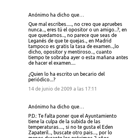
Anónimo ha dicho que…
C
Que mal escribes......, no creo que apruebes
o
nunca..., eres tú el opositor o un amigo...?, en
que quedamos..., no parece que seas de
m
Leganés de que te quejas.., en Madrid
e
tampoco es gratis la tasa de examen...,lo
dicho, opositor y mentiroso..., cuanto
n
tiempo te sobraba ayer o esta mañana antes
t
de hacer el examen.....
a
¿Quien lo ha escrito un becario del
r
periódico....?
i
14 de junio de 2009 a las 17:11
o
s
Anónimo ha dicho que…
P.D.: Te falta poner que el Ayuntamiento
tiene la culpa de la subida de las
temperaturas....., si no te gusta el Eden
Zapateril..., buscate otro pais...., por lo