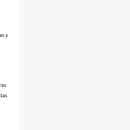
as y
ras
stas