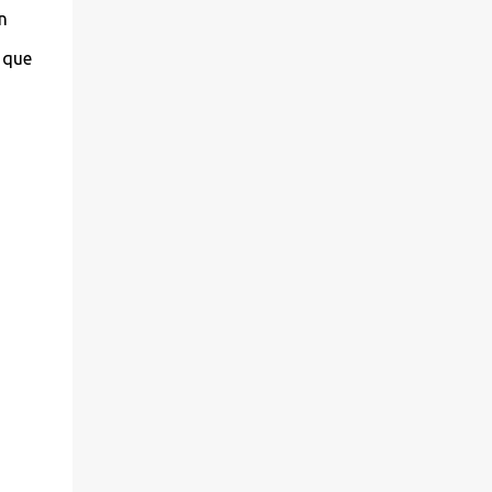
n
 que