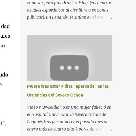
zona sur para practicar 'cruising' (encuentros
exuales esporádicos al aire libre o en zonas
públicas). En Leganés, se sitúan en el centro
comercial Parquesur, parque de Polvoranca,
idad
parque de la Hispanidad (frente a la Policía
uales
Local) y en los caminos entre el cementerio
ian
de Butarque y Plaza Nueva. Esto es lo que
indica esta información recopilada por los
propios practicantes. 'Ante la crisis, disfrute' ,
señalan. "Cruising: Parquesur: para ligar
ndo
baños junto a Burger King o H&M. Y si has
pillado pareja ocacional, parking
o
Muere tras estar 4 días "aparcada" en las
subterráneo de Leroy Merlin. Otro espacio
Urgencias del Severo Ochoa
para el 'cruising' es enfrente al tanatorio
(junto al estadio municipal de Butarque) y
Vídeo www.eldiario.es Una mujer falleció en
caminos entre el estadio y Plaza Nueva. Otro
el Hospital Universitario Severo Ochoa de
lugar: Escombrera de Polvoranca, entre
Leganés tras permanecer el pasado mes de
os"
,
Leganés y Móstoles También en el parque de
enero más de cuatro días 'aparcada' en
la Hispanidad, situado frente a la Policía