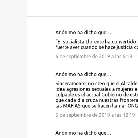
Anónimo ha dicho que…
C
“El socialista Llorente ha convertido
o
fuerte aver cuando se hace justicia c
m
6 de septiembre de 2019 a las 8:18
e
n
Anónimo ha dicho que…
t
Sinceramente, no creo que el Alcalde
a
idea agresiones sexuales a mujeres 
culpable es el actual Gobierno de est
r
que cada día cruza nuestras frontera
i
las MAFIAS que se hacen llamar ON
o
6 de septiembre de 2019 a las 12:19
s
Anónimo ha dicho que…