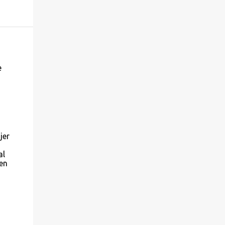
e
jer
al
en