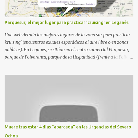
Parquesur, el mejor lugar para practicar 'cruising' en Leganés
Una web detalla los mejores lugares de la zona sur para practicar
'cruising' (encuentros exuales esporádicos al aire libre o en zonas
públicas). En Leganés, se sitúan en el centro comercial Parquesur,
parque de Polvoranca, parque de la Hispanidad (frente a la Policía
Local) y en los caminos entre el cementerio de Butarque y Plaza
Nueva. Esto es lo que indica esta información recopilada por los
propios practicantes. 'Ante la crisis, disfrute' , señalan. "Cruising:
Parquesur: para ligar baños junto a Burger King o H&M. Y si has
pillado pareja ocacional, parking subterráneo de Leroy Merlin.
Otro espacio para el 'cruising' es enfrente al tanatorio (junto al
estadio municipal de Butarque) y caminos entre el estadio y Plaza
Nueva. Otro lugar: Escombrera de Polvoranca, entre Leganés y
Móstoles También en el parque de la Hispanidad, situado frente a
Muere tras estar 4 días "aparcada" en las Urgencias del Severo
la Policía Local de Leganés de la calle Chile, 1, y junto al
Ochoa