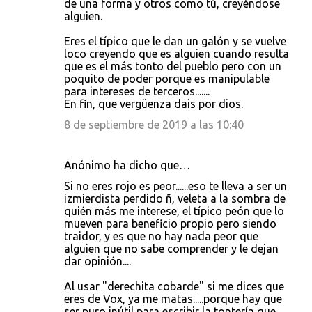
de una forma y otros como tú, creyéndose
alguien.
Eres el típico que le dan un galón y se vuelve
loco creyendo que es alguien cuando resulta
que es el más tonto del pueblo pero con un
poquito de poder porque es manipulable
para intereses de terceros.......
En fin, que vergüenza dais por dios.
8 de septiembre de 2019 a las 10:40
Anónimo ha dicho que…
Si no eres rojo es peor......eso te lleva a ser un
izmierdista perdido ñ, veleta a la sombra de
quién más me interese, el típico peón que lo
mueven para beneficio propio pero siendo
traidor, y es que no hay nada peor que
alguien que no sabe comprender y le dejan
dar opinión....
Al usar "derechita cobarde" si me dices que
eres de Vox, ya me matas.....porque hay que
ser puro inútil para escribir la tontería que