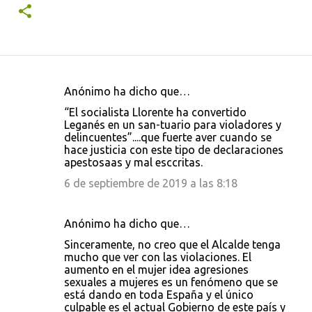
Anónimo ha dicho que…
C
“El socialista Llorente ha convertido
o
Leganés en un san-tuario para violadores y
delincuentes”....que fuerte aver cuando se
m
hace justicia con este tipo de declaraciones
e
apestosaas y mal esccritas.
n
6 de septiembre de 2019 a las 8:18
t
a
Anónimo ha dicho que…
r
Sinceramente, no creo que el Alcalde tenga
i
mucho que ver con las violaciones. El
aumento en el mujer idea agresiones
o
sexuales a mujeres es un fenómeno que se
s
está dando en toda España y el único
culpable es el actual Gobierno de este país y