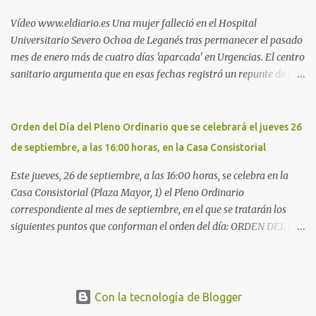
cementerio de Butarque". Más información
Vídeo www.eldiario.es Una mujer falleció en el Hospital
Universitario Severo Ochoa de Leganés tras permanecer el pasado
mes de enero más de cuatro días 'aparcada' en Urgencias. El centro
sanitario argumenta que en esas fechas registró un repunte de las
patologías propias del invierno. El trágico suceso lo publica
diario.es Las paciente, recién operada del corazón, sufrió una
arritmia y agravamiento de su dolencia por culpa de un resfriado.
Orden del Día del Pleno Ordinario que se celebrará el jueves 26
Por ello, la ingresaron a finales del año pasado en el Hospital
de septiembre, a las 16:00 horas, en la Casa Consistorial
donde permaneció un día en la antesala de Urgencias, en una
cama, en el pasillo, sin mantas y sin poder descansar. Su hija, que
Este jueves, 26 de septiembre, a las 16:00 horas, se celebra en la
ha denunciado el caso y que grabó un vídeo de la situación
Casa Consistorial (Plaza Mayor, 1) el Pleno Ordinario
extrema, aseguró que los pasillos estaban repletos de enfermos y
correspondiente al mes de septiembre, en el que se tratarán los
que faltaban médicos por las vacaciones de Navidad, además de
siguientes puntos que conforman el orden del día: ORDEN DEL DÍA
haber alas del hospital cerradas. En el segundo ingreso, el 31 de
1º.- Aprobación de las actas de las sesiones celebradas los días: - 20
diciembre, la mujer permanece 4 días en Urgencias, tal es el
y 21 de junio, sesión extraordinaria. - 27 de junio de 2013, sesión
colapso del hospital público. Al ...
ordinaria. - 27 de junio de 2013, sesión extraordinaria. - 12 de julio
de 2013, sesión extraordinaria. - 25 de julio de 2013, sesión
Con la tecnología de Blogger
ordinaria. 2º.- Concesión de subvención directa al proyecto