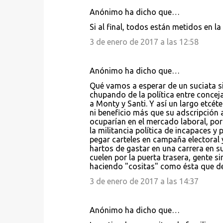
Anónimo ha dicho que…
C
Si al final, todos están metidos en 
o
3 de enero de 2017 a las 12:58
m
e
Anónimo ha dicho que…
n
Qué vamos a esperar de un suciata si
t
chupando de la política entre concej
a
a Monty y Santi. Y así un largo etcét
ni beneficio más que su adscripción 
r
ocuparían en el mercado laboral, por
i
la militancia política de incapaces 
pegar carteles en campaña electoral 
o
hartos de gastar en una carrera en su
s
cuelen por la puerta trasera, gente s
haciendo "cositas" como ésta que de
3 de enero de 2017 a las 14:37
Anónimo ha dicho que…