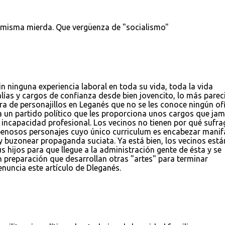
la misma mierda. Que vergüenza de "socialismo"
n ninguna experiencia laboral en toda su vida, toda la vida
alías y cargos de confianza desde bien jovencito, lo más parec
era de personajillos en Leganés que no se les conoce ningún of
a un partido político que les proporciona unos cargos que ja
 incapacidad profesional. Los vecinos no tienen por qué sufra
y penosos personajes cuyo único curriculum es encabezar manif
y buzonear propaganda suciata. Ya está bien, los vecinos está
s hijos para que llegue a la administración gente de ésta y se
in preparación que desarrollan otras "artes" para terminar
nuncia este artículo de Dleganés.