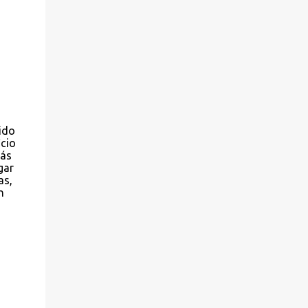
ido
icio
más
gar
as,
n