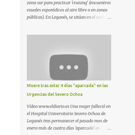
zona sur para practicar 'cruising' (encuentros
exuales esporádicos al aire libre o en zonas
públicas). En Leganés, se sitúan en el centro
comercial Parquesur, parque de Polvoranca,
parque de la Hispanidad (frente a la Policía
Local) y en los caminos entre el cementerio
de Butarque y Plaza Nueva. Esto es lo que
indica esta información recopilada por los
propios practicantes. 'Ante la crisis, disfrute' ,
señalan. "Cruising: Parquesur: para ligar
baños junto a Burger King o H&M. Y si has
pillado pareja ocacional, parking
Muere tras estar 4 días "aparcada" en las
subterráneo de Leroy Merlin. Otro espacio
Urgencias del Severo Ochoa
para el 'cruising' es enfrente al tanatorio
(junto al estadio municipal de Butarque) y
Vídeo www.eldiario.es Una mujer falleció en
caminos entre el estadio y Plaza Nueva. Otro
el Hospital Universitario Severo Ochoa de
lugar: Escombrera de Polvoranca, entre
Leganés tras permanecer el pasado mes de
Leganés y Móstoles También en el parque de
enero más de cuatro días 'aparcada' en
la Hispanidad, situado frente a la Policía