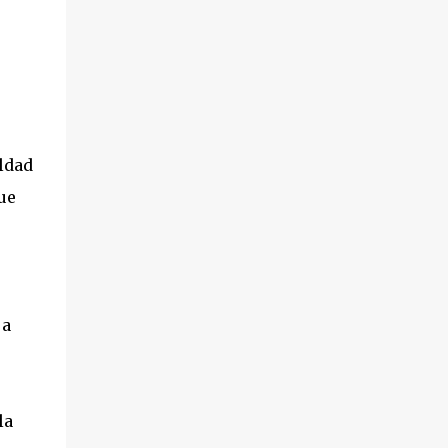
aldad
ue
 a
la