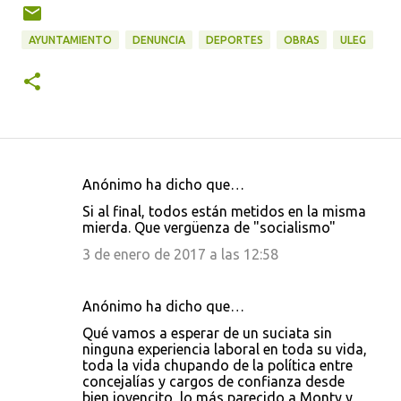
AYUNTAMIENTO
DENUNCIA
DEPORTES
OBRAS
ULEG
Anónimo ha dicho que…
C
Si al final, todos están metidos en la misma
o
mierda. Que vergüenza de "socialismo"
m
3 de enero de 2017 a las 12:58
e
n
Anónimo ha dicho que…
t
Qué vamos a esperar de un suciata sin
a
ninguna experiencia laboral en toda su vida,
toda la vida chupando de la política entre
r
concejalías y cargos de confianza desde
i
bien jovencito, lo más parecido a Monty y