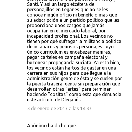
Santi. Y así un largo etcétera de
o
personajillos en Leganés que no se les
s
conoce ningún oficio ni beneficio más que
su adscripción a un partido político que les
proporciona unos cargos que jamás
ocuparían en el mercado laboral, por
incapacidad profesional. Los vecinos no
tienen por qué sufragar la militancia política
de incapaces y penosos personajes cuyo
único curriculum es encabezar manifas,
pegar carteles en campaña electoral y
buzonear propaganda suciata. Ya está bien,
los vecinos están hartos de gastar en una
carrera en sus hijos para que llegue a la
administración gente de ésta y se cuelen por
la puerta trasera, gente sin preparación que
desarrollan otras "artes" para terminar
haciendo "cositas" como ésta que denuncia
este artículo de Dleganés.
3 de enero de 2017 a las 14:37
Anónimo ha dicho que…