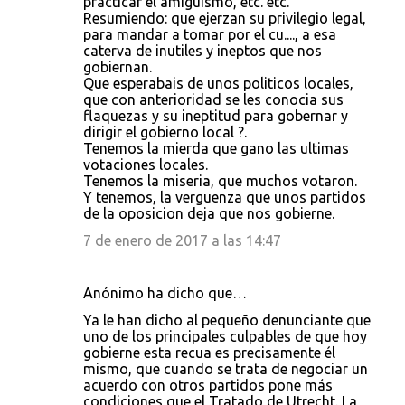
practicar el amiguismo, etc. etc.
Resumiendo: que ejerzan su privilegio legal,
para mandar a tomar por el cu...., a esa
caterva de inutiles y ineptos que nos
gobiernan.
Que esperabais de unos politicos locales,
que con anterioridad se les conocia sus
flaquezas y su ineptitud para gobernar y
dirigir el gobierno local ?.
Tenemos la mierda que gano las ultimas
votaciones locales.
Tenemos la miseria, que muchos votaron.
Y tenemos, la verguenza que unos partidos
de la oposicion deja que nos gobierne.
7 de enero de 2017 a las 14:47
Anónimo ha dicho que…
Ya le han dicho al pequeño denunciante que
uno de los principales culpables de que hoy
gobierne esta recua es precisamente él
mismo, que cuando se trata de negociar un
acuerdo con otros partidos pone más
condiciones que el Tratado de Utrecht. La