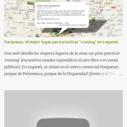
Parquesur, el mejor lugar para practicar 'cruising' en Leganés
Una web detalla los mejores lugares de la zona sur para practicar
'cruising' (encuentros exuales esporádicos al aire libre o en zonas
públicas). En Leganés, se sitúan en el centro comercial Parquesur,
parque de Polvoranca, parque de la Hispanidad (frente a la Policía
Local) y en los caminos entre el cementerio de Butarque y Plaza
Nueva. Esto es lo que indica esta información recopilada por los
propios practicantes. 'Ante la crisis, disfrute' , señalan. "Cruising:
Parquesur: para ligar baños junto a Burger King o H&M. Y si has
pillado pareja ocacional, parking subterráneo de Leroy Merlin.
Otro espacio para el 'cruising' es enfrente al tanatorio (junto al
estadio municipal de Butarque) y caminos entre el estadio y Plaza