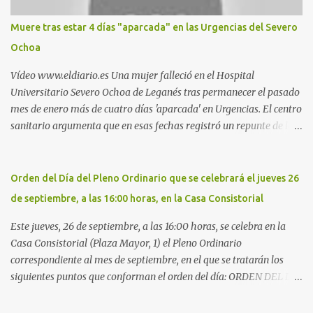
Nueva. Otro lugar: Escombrera de Polvoranca, entre Leganés y
Móstoles También en el parque de la Hispanidad, situado frente a
Muere tras estar 4 días "aparcada" en las Urgencias del Severo
la Policía Local de Leganés de la calle Chile, 1, y junto al
Ochoa
cementerio de Butarque". Más información
Vídeo www.eldiario.es Una mujer falleció en el Hospital
Universitario Severo Ochoa de Leganés tras permanecer el pasado
mes de enero más de cuatro días 'aparcada' en Urgencias. El centro
sanitario argumenta que en esas fechas registró un repunte de las
patologías propias del invierno. El trágico suceso lo publica
diario.es Las paciente, recién operada del corazón, sufrió una
arritmia y agravamiento de su dolencia por culpa de un resfriado.
Orden del Día del Pleno Ordinario que se celebrará el jueves 26
Por ello, la ingresaron a finales del año pasado en el Hospital
de septiembre, a las 16:00 horas, en la Casa Consistorial
donde permaneció un día en la antesala de Urgencias, en una
cama, en el pasillo, sin mantas y sin poder descansar. Su hija, que
Este jueves, 26 de septiembre, a las 16:00 horas, se celebra en la
ha denunciado el caso y que grabó un vídeo de la situación
Casa Consistorial (Plaza Mayor, 1) el Pleno Ordinario
extrema, aseguró que los pasillos estaban repletos de enfermos y
correspondiente al mes de septiembre, en el que se tratarán los
que faltaban médicos por las vacaciones de Navidad, además de
siguientes puntos que conforman el orden del día: ORDEN DEL DÍA
haber alas del hospital cerradas. En el segundo ingreso, el 31 de
1º.- Aprobación de las actas de las sesiones celebradas los días: - 20
diciembre, la mujer permanece 4 días en Urgencias, tal es el
y 21 de junio, sesión extraordinaria. - 27 de junio de 2013, sesión