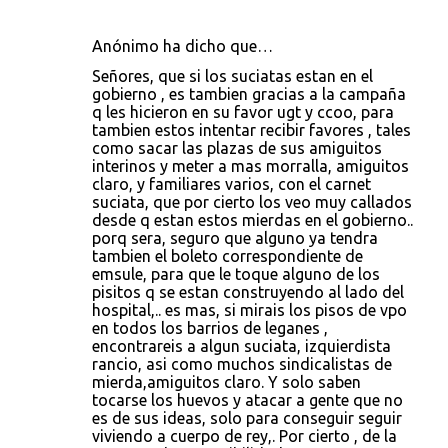
Anónimo ha dicho que…
Señores, que si los suciatas estan en el
gobierno , es tambien gracias a la campaña
q les hicieron en su favor ugt y ccoo, para
tambien estos intentar recibir favores , tales
como sacar las plazas de sus amiguitos
interinos y meter a mas morralla, amiguitos
claro, y familiares varios, con el carnet
suciata, que por cierto los veo muy callados
desde q estan estos mierdas en el gobierno..
porq sera, seguro que alguno ya tendra
tambien el boleto correspondiente de
emsule, para que le toque alguno de los
pisitos q se estan construyendo al lado del
hospital,.. es mas, si mirais los pisos de vpo
en todos los barrios de leganes ,
encontrareis a algun suciata, izquierdista
rancio, asi como muchos sindicalistas de
mierda,amiguitos claro. Y solo saben
tocarse los huevos y atacar a gente que no
es de sus ideas, solo para conseguir seguir
viviendo a cuerpo de rey,. Por cierto , de la