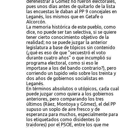
defenestrar a Gómez no fueron electorales,
pues unos días antes de quitarlo de la lista
las encuestas le daban al PP 9 concejales en
Leganés, los mismos que en Getafe o
Alcorcón.
La memoria histórica de este pueblo, como
dice, no puede ser tan selectiva, si se quiere
tener cierto conocimiento objetivo de la
realidad; no se puede juzgar la anterior
legislatura a base de tópicos sin contenido
(¿qué es eso de que "secuestró el voto
durante cuatro años" o que incumplió su
programa electoral, como si eso le
importase a los del bando contrario?), pero
corriendo un tupido velo sobre los treinta y
dos años de gobiernos socialistas en
Leganés.
En términos absolutos o utópicos, cada cual
puede juzgar como quiera a los gobiernos
anteriores, pero comparando los tres
últimos (Ráez, Montoya y Gómez), el del PP
supuso un soplo de aire fresco y de
esperanza para muchos, especialmente para
los etiquetados como disidentes (o
traidores) por el PSOE, entre los que me