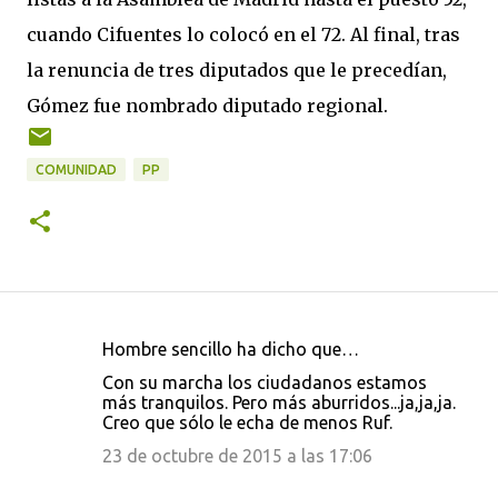
cuando Cifuentes lo colocó en el 72. Al final, tras
la renuncia de tres diputados que le precedían,
Gómez fue nombrado diputado regional.
COMUNIDAD
PP
Hombre sencillo ha dicho que…
C
Con su marcha los ciudadanos estamos
o
más tranquilos. Pero más aburridos...ja,ja,ja.
Creo que sólo le echa de menos Ruf.
m
e
23 de octubre de 2015 a las 17:06
n