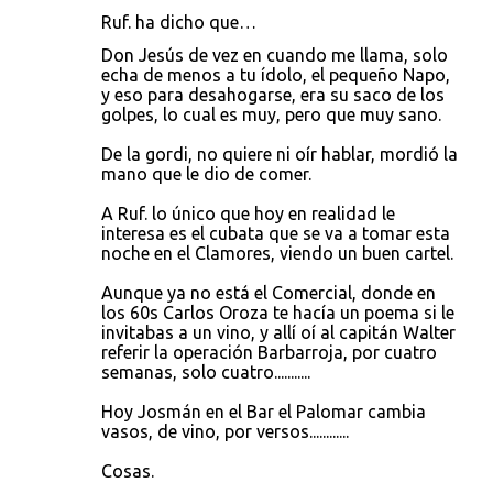
t
Ruf. ha dicho que…
a
Don Jesús de vez en cuando me llama, solo
echa de menos a tu ídolo, el pequeño Napo,
r
y eso para desahogarse, era su saco de los
i
golpes, lo cual es muy, pero que muy sano.
o
De la gordi, no quiere ni oír hablar, mordió la
s
mano que le dio de comer.
A Ruf. lo único que hoy en realidad le
interesa es el cubata que se va a tomar esta
noche en el Clamores, viendo un buen cartel.
Aunque ya no está el Comercial, donde en
los 60s Carlos Oroza te hacía un poema si le
invitabas a un vino, y allí oí al capitán Walter
referir la operación Barbarroja, por cuatro
semanas, solo cuatro...........
Hoy Josmán en el Bar el Palomar cambia
vasos, de vino, por versos............
Cosas.