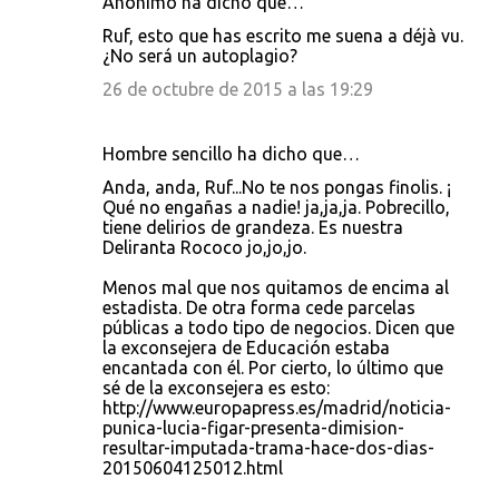
Anónimo ha dicho que…
Ruf, esto que has escrito me suena a déjà vu.
¿No será un autoplagio?
26 de octubre de 2015 a las 19:29
Hombre sencillo ha dicho que…
Anda, anda, Ruf...No te nos pongas finolis. ¡
Qué no engañas a nadie! ja,ja,ja. Pobrecillo,
tiene delirios de grandeza. Es nuestra
Deliranta Rococo jo,jo,jo.
Menos mal que nos quitamos de encima al
estadista. De otra forma cede parcelas
públicas a todo tipo de negocios. Dicen que
la exconsejera de Educación estaba
encantada con él. Por cierto, lo último que
sé de la exconsejera es esto:
http://www.europapress.es/madrid/noticia-
punica-lucia-figar-presenta-dimision-
resultar-imputada-trama-hace-dos-dias-
20150604125012.html