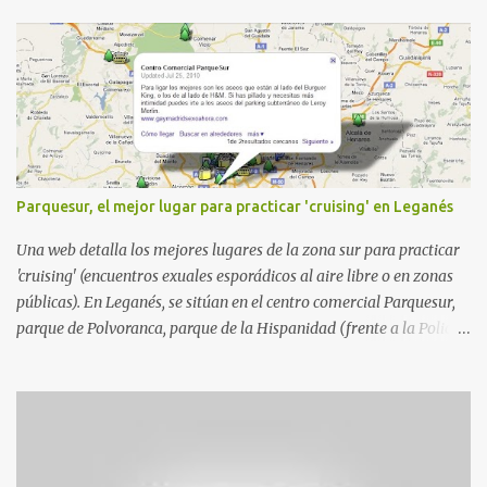
Parquesur, el mejor lugar para practicar 'cruising' en Leganés
Una web detalla los mejores lugares de la zona sur para practicar
'cruising' (encuentros exuales esporádicos al aire libre o en zonas
públicas). En Leganés, se sitúan en el centro comercial Parquesur,
parque de Polvoranca, parque de la Hispanidad (frente a la Policía
Local) y en los caminos entre el cementerio de Butarque y Plaza
Nueva. Esto es lo que indica esta información recopilada por los
propios practicantes. 'Ante la crisis, disfrute' , señalan. "Cruising:
Parquesur: para ligar baños junto a Burger King o H&M. Y si has
pillado pareja ocacional, parking subterráneo de Leroy Merlin.
Otro espacio para el 'cruising' es enfrente al tanatorio (junto al