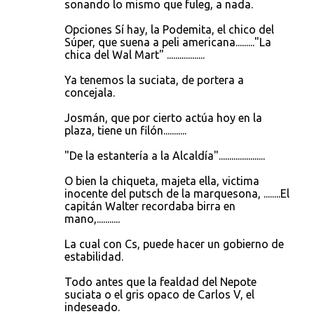
sonando lo mismo que fuleg, a nada.
i
o
Opciones Sí hay, la Podemita, el chico del
Súper, que suena a peli americana........."La
s
chica del Wal Mart" ..................
Ya tenemos la suciata, de portera a
concejala.
Josmán, que por cierto actúa hoy en la
plaza, tiene un filón...........
"De la estantería a la Alcaldía"......................
O bien la chiqueta, majeta ella, victima
inocente del putsch de la marquesona, ........El
capitán Walter recordaba birra en
mano,...........
La cual con Cs, puede hacer un gobierno de
estabilidad.
Todo antes que la fealdad del Nepote
suciata o el gris opaco de Carlos V, el
indeseado.