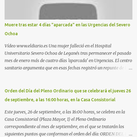
estadio municipal de Butarque) y caminos entre el estadio y Plaza
Nueva. Otro lugar: Escombrera de Polvoranca, entre Leganés y
Móstoles También en el parque de la Hispanidad, situado frente a
Muere tras estar 4 días "aparcada" en las Urgencias del Severo
la Policía Local de Leganés de la calle Chile, 1, y junto al
Ochoa
cementerio de Butarque". Más información
Vídeo www.eldiario.es Una mujer falleció en el Hospital
Universitario Severo Ochoa de Leganés tras permanecer el pasado
mes de enero más de cuatro días 'aparcada' en Urgencias. El centro
sanitario argumenta que en esas fechas registró un repunte de las
patologías propias del invierno. El trágico suceso lo publica
diario.es Las paciente, recién operada del corazón, sufrió una
arritmia y agravamiento de su dolencia por culpa de un resfriado.
Orden del Día del Pleno Ordinario que se celebrará el jueves 26
Por ello, la ingresaron a finales del año pasado en el Hospital
de septiembre, a las 16:00 horas, en la Casa Consistorial
donde permaneció un día en la antesala de Urgencias, en una
cama, en el pasillo, sin mantas y sin poder descansar. Su hija, que
Este jueves, 26 de septiembre, a las 16:00 horas, se celebra en la
ha denunciado el caso y que grabó un vídeo de la situación
Casa Consistorial (Plaza Mayor, 1) el Pleno Ordinario
extrema, aseguró que los pasillos estaban repletos de enfermos y
correspondiente al mes de septiembre, en el que se tratarán los
que faltaban médicos por las vacaciones de Navidad, además de
siguientes puntos que conforman el orden del día: ORDEN DEL DÍA