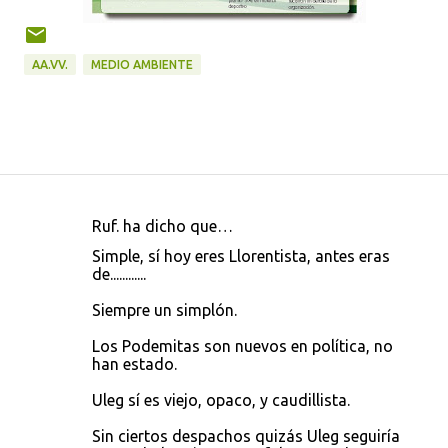
AA.VV.
MEDIO AMBIENTE
Ruf. ha dicho que…
C
Simple, sí hoy eres Llorentista, antes eras
o
de............
m
Siempre un simplón.
e
Los Podemitas son nuevos en política, no
n
han estado.
t
Uleg sí es viejo, opaco, y caudillista.
a
r
Sin ciertos despachos quizás Uleg seguiría