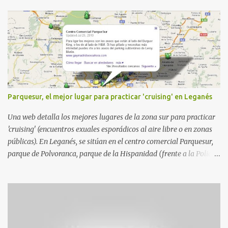
Parquesur, el mejor lugar para practicar 'cruising' en Leganés
Una web detalla los mejores lugares de la zona sur para practicar
'cruising' (encuentros exuales esporádicos al aire libre o en zonas
públicas). En Leganés, se sitúan en el centro comercial Parquesur,
parque de Polvoranca, parque de la Hispanidad (frente a la Policía
Local) y en los caminos entre el cementerio de Butarque y Plaza
Nueva. Esto es lo que indica esta información recopilada por los
propios practicantes. 'Ante la crisis, disfrute' , señalan. "Cruising:
Parquesur: para ligar baños junto a Burger King o H&M. Y si has
pillado pareja ocacional, parking subterráneo de Leroy Merlin.
Otro espacio para el 'cruising' es enfrente al tanatorio (junto al