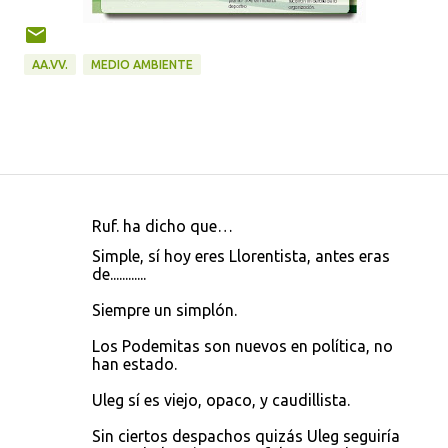
AA.VV.
MEDIO AMBIENTE
Ruf. ha dicho que…
C
Simple, sí hoy eres Llorentista, antes eras
o
de............
m
Siempre un simplón.
e
Los Podemitas son nuevos en política, no
n
han estado.
t
Uleg sí es viejo, opaco, y caudillista.
a
r
Sin ciertos despachos quizás Uleg seguiría