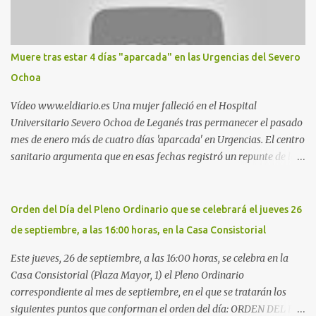
estadio municipal de Butarque) y caminos entre el estadio y Plaza
Nueva. Otro lugar: Escombrera de Polvoranca, entre Leganés y
Móstoles También en el parque de la Hispanidad, situado frente a
Muere tras estar 4 días "aparcada" en las Urgencias del Severo
la Policía Local de Leganés de la calle Chile, 1, y junto al
Ochoa
cementerio de Butarque". Más información
Vídeo www.eldiario.es Una mujer falleció en el Hospital
Universitario Severo Ochoa de Leganés tras permanecer el pasado
mes de enero más de cuatro días 'aparcada' en Urgencias. El centro
sanitario argumenta que en esas fechas registró un repunte de las
patologías propias del invierno. El trágico suceso lo publica
diario.es Las paciente, recién operada del corazón, sufrió una
arritmia y agravamiento de su dolencia por culpa de un resfriado.
Orden del Día del Pleno Ordinario que se celebrará el jueves 26
Por ello, la ingresaron a finales del año pasado en el Hospital
de septiembre, a las 16:00 horas, en la Casa Consistorial
donde permaneció un día en la antesala de Urgencias, en una
cama, en el pasillo, sin mantas y sin poder descansar. Su hija, que
Este jueves, 26 de septiembre, a las 16:00 horas, se celebra en la
ha denunciado el caso y que grabó un vídeo de la situación
Casa Consistorial (Plaza Mayor, 1) el Pleno Ordinario
extrema, aseguró que los pasillos estaban repletos de enfermos y
correspondiente al mes de septiembre, en el que se tratarán los
que faltaban médicos por las vacaciones de Navidad, además de
siguientes puntos que conforman el orden del día: ORDEN DEL DÍA