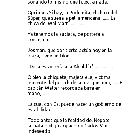
sonando lo mismo que fuleg, a nada.
i
o
Opciones Sí hay, la Podemita, el chico del
Súper, que suena a peli americana........."La
s
chica del Wal Mart" ..................
Ya tenemos la suciata, de portera a
concejala.
Josmán, que por cierto actúa hoy en la
plaza, tiene un filón...........
"De la estantería a la Alcaldía"......................
O bien la chiqueta, majeta ella, victima
inocente del putsch de la marquesona, ........El
capitán Walter recordaba birra en
mano,...........
La cual con Cs, puede hacer un gobierno de
estabilidad.
Todo antes que la fealdad del Nepote
suciata o el gris opaco de Carlos V, el
indeseado.