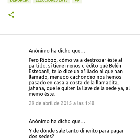
DENUNCIA
ELECCIONES 2015
PP
Anónimo ha dicho que…
C
Pero Rioboo, cómo va a destrozar éste al
o
partido, sí tiene menos crédito qué Belén
Esteban!!, te lo dice un afiliado al que han
m
llamado, menudo cachondeo nos hemos
e
pasado en casa a costa de la llamadita,
jahaha, que le quiten la llave de la sede ya, al
n
memo éste.
t
29 de abril de 2015 a las 1:48
a
r
Anónimo ha dicho que…
i
Y de dónde sale tanto dinerito para pagar
o
dos sedes?