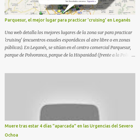
Parquesur, el mejor lugar para practicar 'cruising' en Leganés
Una web detalla los mejores lugares de la zona sur para practicar
'cruising' (encuentros exuales esporádicos al aire libre o en zonas
públicas). En Leganés, se sitúan en el centro comercial Parquesur,
parque de Polvoranca, parque de la Hispanidad (frente a la Policía
Local) y en los caminos entre el cementerio de Butarque y Plaza
Nueva. Esto es lo que indica esta información recopilada por los
propios practicantes. 'Ante la crisis, disfrute' , señalan. "Cruising:
Parquesur: para ligar baños junto a Burger King o H&M. Y si has
pillado pareja ocacional, parking subterráneo de Leroy Merlin.
Otro espacio para el 'cruising' es enfrente al tanatorio (junto al
estadio municipal de Butarque) y caminos entre el estadio y Plaza
Nueva. Otro lugar: Escombrera de Polvoranca, entre Leganés y
Móstoles También en el parque de la Hispanidad, situado frente a
Muere tras estar 4 días "aparcada" en las Urgencias del Severo
la Policía Local de Leganés de la calle Chile, 1, y junto al
Ochoa
cementerio de Butarque". Más información