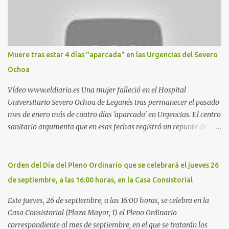
pillado pareja ocacional, parking subterráneo de Leroy Merlin.
Otro espacio para el 'cruising' es enfrente al tanatorio (junto al
estadio municipal de Butarque) y caminos entre el estadio y Plaza
Nueva. Otro lugar: Escombrera de Polvoranca, entre Leganés y
Móstoles También en el parque de la Hispanidad, situado frente a
Muere tras estar 4 días "aparcada" en las Urgencias del Severo
la Policía Local de Leganés de la calle Chile, 1, y junto al
Ochoa
cementerio de Butarque". Más información
Vídeo www.eldiario.es Una mujer falleció en el Hospital
Universitario Severo Ochoa de Leganés tras permanecer el pasado
mes de enero más de cuatro días 'aparcada' en Urgencias. El centro
sanitario argumenta que en esas fechas registró un repunte de las
patologías propias del invierno. El trágico suceso lo publica
diario.es Las paciente, recién operada del corazón, sufrió una
arritmia y agravamiento de su dolencia por culpa de un resfriado.
Orden del Día del Pleno Ordinario que se celebrará el jueves 26
Por ello, la ingresaron a finales del año pasado en el Hospital
de septiembre, a las 16:00 horas, en la Casa Consistorial
donde permaneció un día en la antesala de Urgencias, en una
cama, en el pasillo, sin mantas y sin poder descansar. Su hija, que
Este jueves, 26 de septiembre, a las 16:00 horas, se celebra en la
ha denunciado el caso y que grabó un vídeo de la situación
Casa Consistorial (Plaza Mayor, 1) el Pleno Ordinario
extrema, aseguró que los pasillos estaban repletos de enfermos y
correspondiente al mes de septiembre, en el que se tratarán los