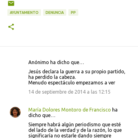
AYUNTAMIENTO
DENUNCIA
PP
Anónimo ha dicho que…
C
Jesús declara la guerra a su propio partido,
o
ha perdido la cabeza.
Menudo espectáculo empezamos a ver
m
e
14 de septiembre de 2014 a las 12:15
n
t
María Dolores Montoro de Francisco
ha
dicho que…
a
Siempre habrá algún periodismo que esté
r
del lado de la verdad y de la razón, lo que
i
significaría no estarle dando siempre