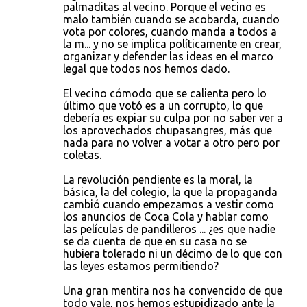
palmaditas al vecino. Porque el vecino es
o
malo también cuando se acobarda, cuando
s
vota por colores, cuando manda a todos a
la m... y no se implica políticamente en crear,
organizar y defender las ideas en el marco
legal que todos nos hemos dado.
El vecino cómodo que se calienta pero lo
último que votó es a un corrupto, lo que
debería es expiar su culpa por no saber ver a
los aprovechados chupasangres, más que
nada para no volver a votar a otro pero por
coletas.
La revolución pendiente es la moral, la
básica, la del colegio, la que la propaganda
cambió cuando empezamos a vestir como
los anuncios de Coca Cola y hablar como
las películas de pandilleros ... ¿es que nadie
se da cuenta de que en su casa no se
hubiera tolerado ni un décimo de lo que con
las leyes estamos permitiendo?
Una gran mentira nos ha convencido de que
todo vale, nos hemos estupidizado ante la