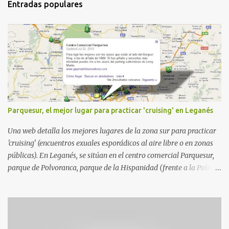
Entradas populares
Parquesur, el mejor lugar para practicar 'cruising' en Leganés
Una web detalla los mejores lugares de la zona sur para practicar
'cruising' (encuentros exuales esporádicos al aire libre o en zonas
públicas). En Leganés, se sitúan en el centro comercial Parquesur,
parque de Polvoranca, parque de la Hispanidad (frente a la Policía
Local) y en los caminos entre el cementerio de Butarque y Plaza
Nueva. Esto es lo que indica esta información recopilada por los
propios practicantes. 'Ante la crisis, disfrute' , señalan. "Cruising:
Parquesur: para ligar baños junto a Burger King o H&M. Y si has