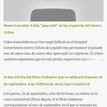
pillado pareja ocacional, parking subterráneo de Leroy Merlin.
Otro espacio para el 'cruising' es enfrente al tanatorio (junto al
estadio municipal de Butarque) y caminos entre el estadio y Plaza
Nueva. Otro lugar: Escombrera de Polvoranca, entre Leganés y
Móstoles También en el parque de la Hispanidad, situado frente a
Muere tras estar 4 días "aparcada" en las Urgencias del Severo
la Policía Local de Leganés de la calle Chile, 1, y junto al
Ochoa
cementerio de Butarque". Más información
Vídeo www.eldiario.es Una mujer falleció en el Hospital
Universitario Severo Ochoa de Leganés tras permanecer el pasado
mes de enero más de cuatro días 'aparcada' en Urgencias. El centro
sanitario argumenta que en esas fechas registró un repunte de las
patologías propias del invierno. El trágico suceso lo publica
diario.es Las paciente, recién operada del corazón, sufrió una
arritmia y agravamiento de su dolencia por culpa de un resfriado.
Orden del Día del Pleno Ordinario que se celebrará el jueves 26
Por ello, la ingresaron a finales del año pasado en el Hospital
de septiembre, a las 16:00 horas, en la Casa Consistorial
donde permaneció un día en la antesala de Urgencias, en una
cama, en el pasillo, sin mantas y sin poder descansar. Su hija, que
Este jueves, 26 de septiembre, a las 16:00 horas, se celebra en la
ha denunciado el caso y que grabó un vídeo de la situación
Casa Consistorial (Plaza Mayor, 1) el Pleno Ordinario
extrema, aseguró que los pasillos estaban repletos de enfermos y
correspondiente al mes de septiembre, en el que se tratarán los