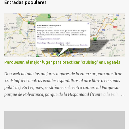
Entradas populares
Parquesur, el mejor lugar para practicar 'cruising' en Leganés
Una web detalla los mejores lugares de la zona sur para practicar
'cruising' (encuentros exuales esporádicos al aire libre o en zonas
públicas). En Leganés, se sitúan en el centro comercial Parquesur,
parque de Polvoranca, parque de la Hispanidad (frente a la Policía
Local) y en los caminos entre el cementerio de Butarque y Plaza
Nueva. Esto es lo que indica esta información recopilada por los
propios practicantes. 'Ante la crisis, disfrute' , señalan. "Cruising:
Parquesur: para ligar baños junto a Burger King o H&M. Y si has