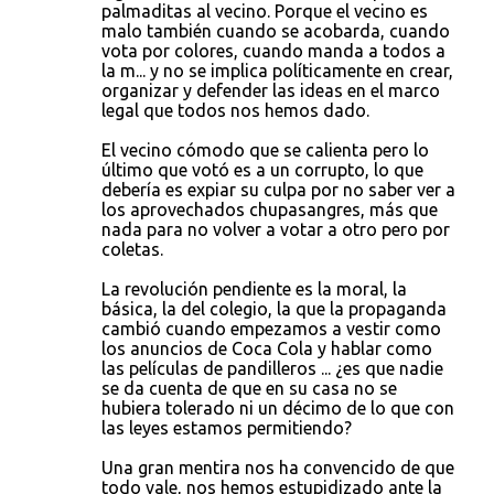
palmaditas al vecino. Porque el vecino es
o
malo también cuando se acobarda, cuando
s
vota por colores, cuando manda a todos a
la m... y no se implica políticamente en crear,
organizar y defender las ideas en el marco
legal que todos nos hemos dado.
El vecino cómodo que se calienta pero lo
último que votó es a un corrupto, lo que
debería es expiar su culpa por no saber ver a
los aprovechados chupasangres, más que
nada para no volver a votar a otro pero por
coletas.
La revolución pendiente es la moral, la
básica, la del colegio, la que la propaganda
cambió cuando empezamos a vestir como
los anuncios de Coca Cola y hablar como
las películas de pandilleros ... ¿es que nadie
se da cuenta de que en su casa no se
hubiera tolerado ni un décimo de lo que con
las leyes estamos permitiendo?
Una gran mentira nos ha convencido de que
todo vale, nos hemos estupidizado ante la