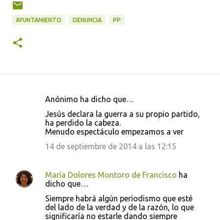
AYUNTAMIENTO
DENUNCIA
PP
Anónimo ha dicho que…
C
Jesús declara la guerra a su propio partido,
o
ha perdido la cabeza.
Menudo espectáculo empezamos a ver
m
e
14 de septiembre de 2014 a las 12:15
n
t
María Dolores Montoro de Francisco
ha
dicho que…
a
Siempre habrá algún periodismo que esté
r
del lado de la verdad y de la razón, lo que
i
significaría no estarle dando siempre