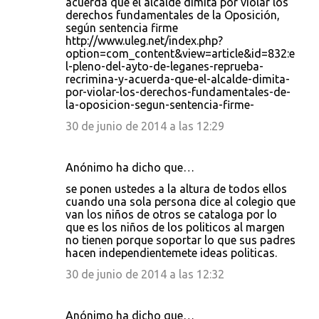
acuerda que el alcalde dimita por violar los
derechos fundamentales de la Oposición,
según sentencia firme
http://www.uleg.net/index.php?
option=com_content&view=article&id=832:e
l-pleno-del-ayto-de-leganes-reprueba-
recrimina-y-acuerda-que-el-alcalde-dimita-
por-violar-los-derechos-fundamentales-de-
la-oposicion-segun-sentencia-firme-
30 de junio de 2014 a las 12:29
Anónimo ha dicho que…
se ponen ustedes a la altura de todos ellos
cuando una sola persona dice al colegio que
van los niños de otros se cataloga por lo
que es los niños de los politicos al margen
no tienen porque soportar lo que sus padres
hacen independientemete ideas politicas.
30 de junio de 2014 a las 12:32
Anónimo ha dicho que…