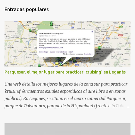
Entradas populares
Parquesur, el mejor lugar para practicar 'cruising' en Leganés
Una web detalla los mejores lugares de la zona sur para practicar
'cruising' (encuentros exuales esporádicos al aire libre o en zonas
públicas). En Leganés, se sitúan en el centro comercial Parquesur,
parque de Polvoranca, parque de la Hispanidad (frente a la Policía
Local) y en los caminos entre el cementerio de Butarque y Plaza
Nueva. Esto es lo que indica esta información recopilada por los
propios practicantes. 'Ante la crisis, disfrute' , señalan. "Cruising:
Parquesur: para ligar baños junto a Burger King o H&M. Y si has