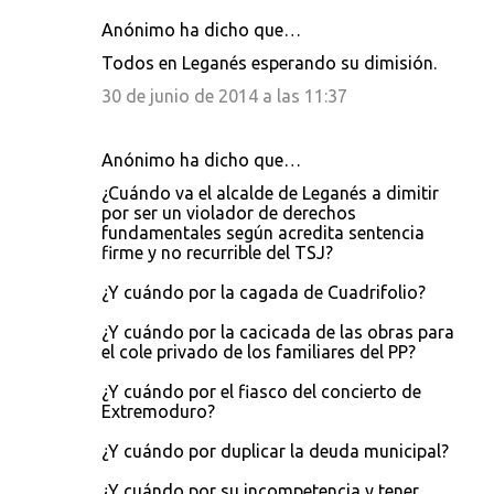
Anónimo ha dicho que…
C
Todos en Leganés esperando su dimisión.
o
30 de junio de 2014 a las 11:37
m
e
Anónimo ha dicho que…
n
¿Cuándo va el alcalde de Leganés a dimitir
t
por ser un violador de derechos
a
fundamentales según acredita sentencia
firme y no recurrible del TSJ?
r
i
¿Y cuándo por la cagada de Cuadrifolio?
o
¿Y cuándo por la cacicada de las obras para
s
el cole privado de los familiares del PP?
¿Y cuándo por el fiasco del concierto de
Extremoduro?
¿Y cuándo por duplicar la deuda municipal?
¿Y cuándo por su incompetencia y tener