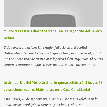
pillado pareja ocacional, parking subterráneo de Leroy Merlin.
Otro espacio para el 'cruising' es enfrente al tanatorio (junto al
estadio municipal de Butarque) y caminos entre el estadio y Plaza
Nueva. Otro lugar: Escombrera de Polvoranca, entre Leganés y
Móstoles También en el parque de la Hispanidad, situado frente a
Muere tras estar 4 días "aparcada" en las Urgencias del Severo
la Policía Local de Leganés de la calle Chile, 1, y junto al
Ochoa
cementerio de Butarque". Más información
Vídeo www.eldiario.es Una mujer falleció en el Hospital
Universitario Severo Ochoa de Leganés tras permanecer el pasado
mes de enero más de cuatro días 'aparcada' en Urgencias. El centro
sanitario argumenta que en esas fechas registró un repunte de las
patologías propias del invierno. El trágico suceso lo publica
diario.es Las paciente, recién operada del corazón, sufrió una
arritmia y agravamiento de su dolencia por culpa de un resfriado.
Orden del Día del Pleno Ordinario que se celebrará el jueves 26
Por ello, la ingresaron a finales del año pasado en el Hospital
de septiembre, a las 16:00 horas, en la Casa Consistorial
donde permaneció un día en la antesala de Urgencias, en una
cama, en el pasillo, sin mantas y sin poder descansar. Su hija, que
Este jueves, 26 de septiembre, a las 16:00 horas, se celebra en la
ha denunciado el caso y que grabó un vídeo de la situación
Casa Consistorial (Plaza Mayor, 1) el Pleno Ordinario