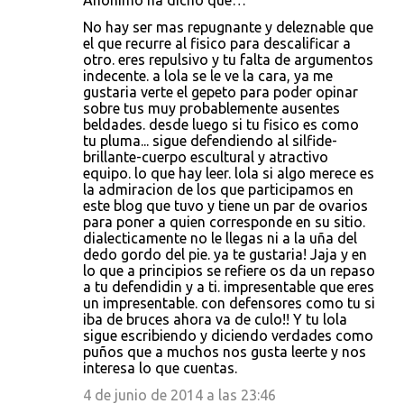
Anónimo ha dicho que…
No hay ser mas repugnante y deleznable que
el que recurre al fisico para descalificar a
otro. eres repulsivo y tu falta de argumentos
indecente. a lola se le ve la cara, ya me
gustaria verte el gepeto para poder opinar
sobre tus muy probablemente ausentes
beldades. desde luego si tu fisico es como
tu pluma... sigue defendiendo al silfide-
brillante-cuerpo escultural y atractivo
equipo. lo que hay leer. lola si algo merece es
la admiracion de los que participamos en
este blog que tuvo y tiene un par de ovarios
para poner a quien corresponde en su sitio.
dialecticamente no le llegas ni a la uña del
dedo gordo del pie. ya te gustaria! Jaja y en
lo que a principios se refiere os da un repaso
a tu defendidin y a ti. impresentable que eres
un impresentable. con defensores como tu si
iba de bruces ahora va de culo!! Y tu lola
sigue escribiendo y diciendo verdades como
puños que a muchos nos gusta leerte y nos
interesa lo que cuentas.
4 de junio de 2014 a las 23:46