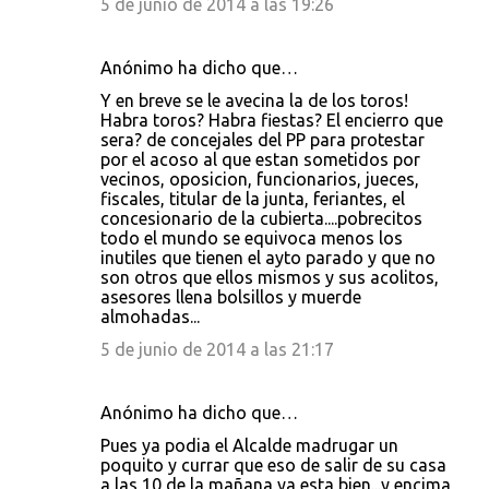
5 de junio de 2014 a las 19:26
Anónimo ha dicho que…
Y en breve se le avecina la de los toros!
Habra toros? Habra fiestas? El encierro que
sera? de concejales del PP para protestar
por el acoso al que estan sometidos por
vecinos, oposicion, funcionarios, jueces,
fiscales, titular de la junta, feriantes, el
concesionario de la cubierta....pobrecitos
todo el mundo se equivoca menos los
inutiles que tienen el ayto parado y que no
son otros que ellos mismos y sus acolitos,
asesores llena bolsillos y muerde
almohadas...
5 de junio de 2014 a las 21:17
Anónimo ha dicho que…
Pues ya podia el Alcalde madrugar un
poquito y currar que eso de salir de su casa
a las 10 de la mañana ya esta bien...y encima