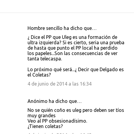
Hombre sencillo ha dicho que…
C
¿ Dice el PP que Uleg es una formación de
o
ultra izquierda? Si es cierto, seria una prueba
de hasta que punto el PP local ha perdido
m
los papeles...Son las consecuencias de ver
e
tanta telecaspa.
n
Lo próximo qué será...¿ Decir que Delgado es
t
el Coletas?
a
4 de junio de 2014 a las 16:34
r
i
Anónimo ha dicho que…
o
No se quién coño es uleg pero deben ser tíos
s
muy grandes
Veo al PP obsesionadísimo.
¿Tienen coletas?