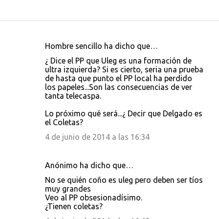
Hombre sencillo ha dicho que…
C
¿ Dice el PP que Uleg es una formación de
o
ultra izquierda? Si es cierto, seria una prueba
de hasta que punto el PP local ha perdido
m
los papeles...Son las consecuencias de ver
e
tanta telecaspa.
n
Lo próximo qué será...¿ Decir que Delgado es
t
el Coletas?
a
4 de junio de 2014 a las 16:34
r
i
Anónimo ha dicho que…
o
No se quién coño es uleg pero deben ser tíos
s
muy grandes
Veo al PP obsesionadísimo.
¿Tienen coletas?