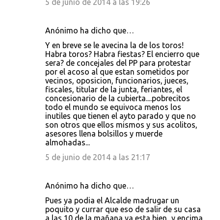
5 de junio de 2014 a las 19:26
Anónimo ha dicho que…
Y en breve se le avecina la de los toros!
Habra toros? Habra fiestas? El encierro que
sera? de concejales del PP para protestar
por el acoso al que estan sometidos por
vecinos, oposicion, funcionarios, jueces,
fiscales, titular de la junta, feriantes, el
concesionario de la cubierta....pobrecitos
todo el mundo se equivoca menos los
inutiles que tienen el ayto parado y que no
son otros que ellos mismos y sus acolitos,
asesores llena bolsillos y muerde
almohadas...
5 de junio de 2014 a las 21:17
Anónimo ha dicho que…
Pues ya podia el Alcalde madrugar un
poquito y currar que eso de salir de su casa
a las 10 de la mañana ya esta bien...y encima