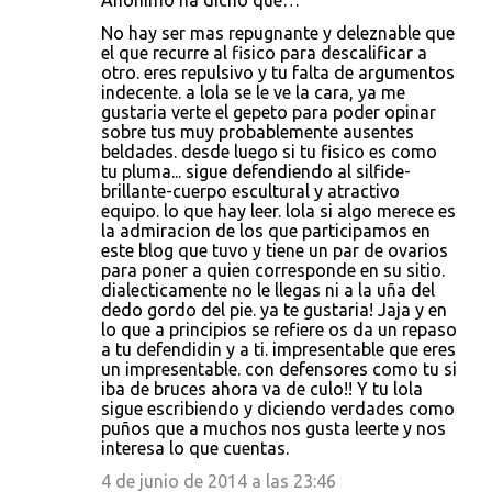
Anónimo ha dicho que…
No hay ser mas repugnante y deleznable que
el que recurre al fisico para descalificar a
otro. eres repulsivo y tu falta de argumentos
indecente. a lola se le ve la cara, ya me
gustaria verte el gepeto para poder opinar
sobre tus muy probablemente ausentes
beldades. desde luego si tu fisico es como
tu pluma... sigue defendiendo al silfide-
brillante-cuerpo escultural y atractivo
equipo. lo que hay leer. lola si algo merece es
la admiracion de los que participamos en
este blog que tuvo y tiene un par de ovarios
para poner a quien corresponde en su sitio.
dialecticamente no le llegas ni a la uña del
dedo gordo del pie. ya te gustaria! Jaja y en
lo que a principios se refiere os da un repaso
a tu defendidin y a ti. impresentable que eres
un impresentable. con defensores como tu si
iba de bruces ahora va de culo!! Y tu lola
sigue escribiendo y diciendo verdades como
puños que a muchos nos gusta leerte y nos
interesa lo que cuentas.
4 de junio de 2014 a las 23:46