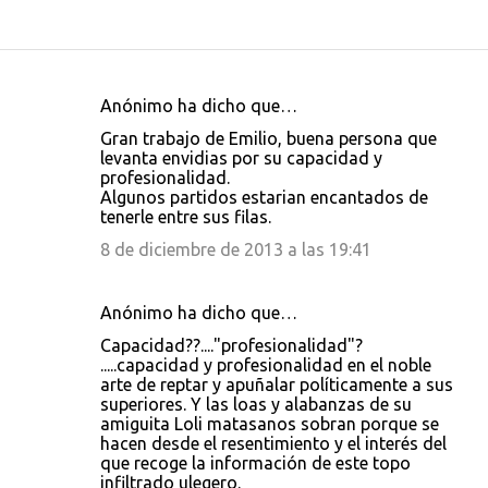
Anónimo ha dicho que…
C
Gran trabajo de Emilio, buena persona que
o
levanta envidias por su capacidad y
profesionalidad.
m
Algunos partidos estarian encantados de
e
tenerle entre sus filas.
n
8 de diciembre de 2013 a las 19:41
t
a
Anónimo ha dicho que…
r
Capacidad??...."profesionalidad"?
i
.....capacidad y profesionalidad en el noble
arte de reptar y apuñalar políticamente a sus
o
superiores. Y las loas y alabanzas de su
s
amiguita Loli matasanos sobran porque se
hacen desde el resentimiento y el interés del
que recoge la información de este topo
infiltrado ulegero.