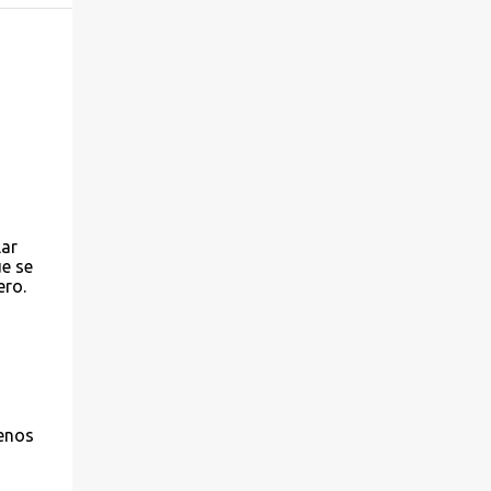
lar
e se
ero.
menos