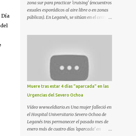
zona sur para practicar 'cruising' (encuentros
exuales esporádicos al aire libre o en zonas
 Día
públicas). En Leganés, se sitúan en el centro
comercial Parquesur, parque de Polvoranca,
 del
parque de la Hispanidad (frente a la Policía
Local) y en los caminos entre el cementerio
e
de Butarque y Plaza Nueva. Esto es lo que
indica esta información recopilada por los
propios practicantes. 'Ante la crisis, disfrute' ,
señalan. "Cruising: Parquesur: para ligar
baños junto a Burger King o H&M. Y si has
pillado pareja ocacional, parking
Muere tras estar 4 días "aparcada" en las
subterráneo de Leroy Merlin. Otro espacio
Urgencias del Severo Ochoa
para el 'cruising' es enfrente al tanatorio
(junto al estadio municipal de Butarque) y
Vídeo www.eldiario.es Una mujer falleció en
caminos entre el estadio y Plaza Nueva. Otro
el Hospital Universitario Severo Ochoa de
lugar: Escombrera de Polvoranca, entre
Leganés tras permanecer el pasado mes de
Leganés y Móstoles También en el parque de
enero más de cuatro días 'aparcada' en
la Hispanidad, situado frente a la Policía