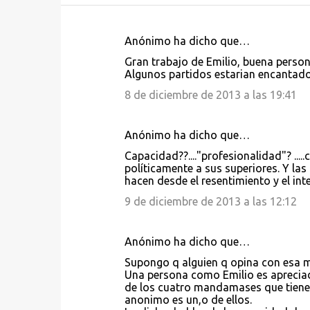
Anónimo ha dicho que…
C
Gran trabajo de Emilio, buena person
o
Algunos partidos estarian encantados 
m
8 de diciembre de 2013 a las 19:41
e
n
Anónimo ha dicho que…
t
Capacidad??...."profesionalidad"? ....
a
políticamente a sus superiores. Y la
hacen desde el resentimiento y el int
r
9 de diciembre de 2013 a las 12:12
i
o
Anónimo ha dicho que…
s
Supongo q alguien q opina con esa m
Una persona como Emilio es apreciad
de los cuatro mandamases que tienen 
anonimo es un,o de ellos.