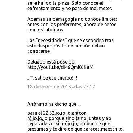
se le ha ido la pinza. Solo conoce el
enfrentamiento y no para de mal meter.
Ademas su demagogia no conoce límites:
antes con las preferentes, ahora de heroe
con los interinos.
Las "necesidades" que se esconden tras
este despropósito de moción deben
conocerse.
Delgado está poseído.
http://youtu.be/di46QmK6KaM
JT, sal de ese cuerpo!!!!
18 de enero de 2013 a las 23:12
Anónimo ha dicho que…
para el 22.52,jo,jo,jo,ah(con
h),jo,jo,jo,porque sino (sino juntas y no
separadas el si no)jo,jo,jo dime de que
presumes y te dire de que careces,maestrillo.