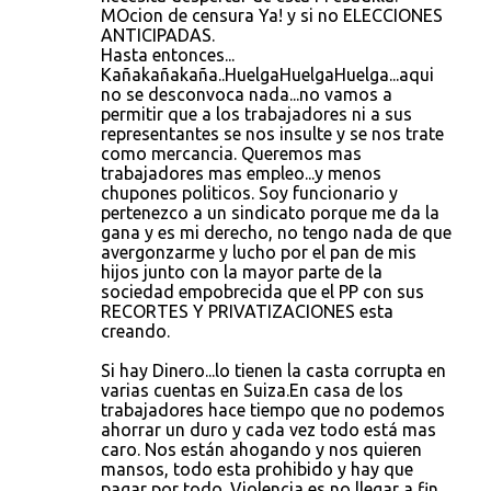
MOcion de censura Ya! y si no ELECCIONES
ANTICIPADAS.
Hasta entonces...
Kañakañakaña..HuelgaHuelgaHuelga...aqui
no se desconvoca nada...no vamos a
permitir que a los trabajadores ni a sus
representantes se nos insulte y se nos trate
como mercancia. Queremos mas
trabajadores mas empleo...y menos
chupones politicos. Soy funcionario y
pertenezco a un sindicato porque me da la
gana y es mi derecho, no tengo nada de que
avergonzarme y lucho por el pan de mis
hijos junto con la mayor parte de la
sociedad empobrecida que el PP con sus
RECORTES Y PRIVATIZACIONES esta
creando.
Si hay Dinero...lo tienen la casta corrupta en
varias cuentas en Suiza.En casa de los
trabajadores hace tiempo que no podemos
ahorrar un duro y cada vez todo está mas
caro. Nos están ahogando y nos quieren
mansos, todo esta prohibido y hay que
pagar por todo. Violencia es no llegar a fin