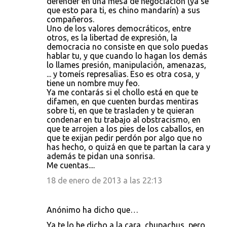
defender en una mesa de negociación (ya se
que esto para ti, es chino mandarín) a sus
compañeros.
Uno de los valores democráticos, entre
otros, es la libertad de expresión, la
democracia no consiste en que solo puedas
hablar tu, y que cuando lo hagan los demás
lo llames presión, manipulación, amenazas,
... y tomeís represalias. Eso es otra cosa, y
tiene un nombre muy feo.
Ya me contarás si el chollo está en que te
difamen, en que cuenten burdas mentiras
sobre ti, en que te trasladen y te quieran
condenar en tu trabajo al obstracismo, en
que te arrojen a los pies de los caballos, en
que te exijan pedir perdón por algo que no
has hecho, o quizá en que te partan la cara y
además te pidan una sonrisa.
Me cuentas....
18 de enero de 2013 a las 22:13
Anónimo ha dicho que…
Ya te lo he dicho a la cara, chupachus, pero