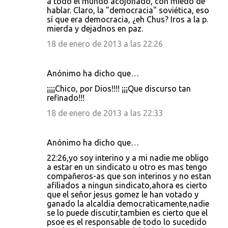
a todo el mundo acojonado, con miedo de
hablar. Claro, la "democracia" soviética, eso
sí que era democracia, ¿eh Chus? Iros a la p.
mierda y dejadnos en paz.
18 de enero de 2013 a las 22:26
Anónimo ha dicho que…
¡¡¡¡Chico, por Dios!!!! ¡¡¡Que discurso tan
refinado!!!
18 de enero de 2013 a las 22:33
Anónimo ha dicho que…
22:26,yo soy interino y a mi nadie me obligo
a estar en un sindicato u otro es mas tengo
compañeros-as que son interinos y no estan
afiliados a ningun sindicato,ahora es cierto
que el señor jesus gomez le han votado y
ganado la alcaldia democraticamente,nadie
se lo puede discutir,tambien es cierto que el
psoe es el responsable de todo lo sucedido