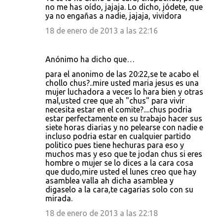
no me has oído, jajaja. Lo dicho, jódete, que
ya no engañas a nadie, jajaja, vividora
18 de enero de 2013 a las 22:16
Anónimo ha dicho que…
para el anonimo de las 20:22,se te acabo el
chollo chus?..mire usted maria jesus es una
mujer luchadora a veces lo hara bien y otras
mal,usted cree que ah "chus" para vivir
necesita estar en el comite?....chus podria
estar perfectamente en su trabajo hacer sus
siete horas diarias y no pelearse con nadie e
incluso podria estar en cualquier partido
politico pues tiene hechuras para eso y
muchos mas y eso que te jodan chus si eres
hombre o mujer se lo dices a la cara cosa
que dudo,mire usted el lunes creo que hay
asamblea valla ah dicha asamblea y
digaselo a la cara,te cagarias solo con su
mirada.
18 de enero de 2013 a las 22:18