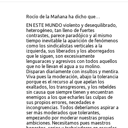
Rocío de la Mañana ha dicho que…
C
EN ESTE MUNDO violento y desequilibrado,
o
heterogéneo, tan lleno de fuertes
contrastes, parece paradójico y al mismo
m
tiempo inevitable la aparición de fenómenos
e
como los sindicalistas verticales a la
izquierda, sus liberados y los aborregados
n
que le siguen, son excesivamente
t
lenguaraces y agresivos con todos aquellos
que no le llevan el agua a su molino.
a
Disparan diariamente con insultos y mentira.
r
Viva pues la moderación, abajo la tolerancia
porque es el recurso al que apelan los
i
exaltados, los transgresores, y los rebeldes
o
sin causa que siempre tienen y encuentran
enemigos a los que echarles las culpas de
s
sus propios errores, necedades e
incongruencias. Todos deberíamos aspirar a
ser más moderados que tolerantes,
empezando por moderar nuestras propias
ambiciones. Necesitamos pues maestros