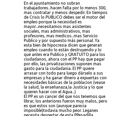
En el ayuntamiento no sobran
trabajadores...hacen falta por lo menos 300,
mas contratar y menos despedir. En tiempos
de Crisis lo PUBLICO debes ser el motor del
empleo porque la necesidad es
mayor...necesitamos mas asistentes
sociales, mas administrativos, mas
profesores, mas medicos...mas Servicio
Publico y por supuesto más personal. Ya
esta bien de hipocresia dicen que generan
empleo cuando lo están destruyendo y lo
que antes era Publico y GRATUITO para los
ciudadanos, ahora con el PP hay que pagar
por ello, las privatizaciones suponen mas
gasto para la ciudadania. El PP quiere
arrasar con todo para luego dárselo a sus
empresas y ha ganar dinero a expuertas con
necesidades básicas de la poblacion (vease
la salud, la enseñanaza,la Justicia y lo que
quieren hacer con el Agua...)
El PP es un cancer del que nos tenemos que
librar, los anteriores fueron muy malos, pero
es que estos son (aunque parecia
imposible)todavia mucho peor. Leganes
necesita despertar de esta PPesadilla.