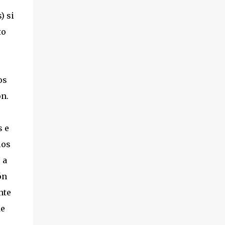
presentado por la Asociación de Amigos del
) si
Pueblo Saharaui. 3º.- Cambio de nombre del
to
contrato de arrendamiento de la nave nº 7
del centro de empresas de Leganés ‘Ikebana
Animación Ocio y Aventura, S.L.’ a “Awa,
Actions & Events, S.L.’. 4º.- Subsanación del
os
error de hecho existente en el acta de la
n.
sesión del 10 de enero de 2012, al haberse
omitido, en la redacci...
s e
los
 a
ón
nte
de