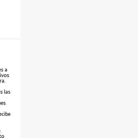
es a
sivos
ra.
s las
ues
a
ecibe
s
a
to