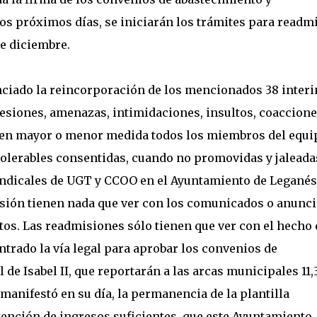
los próximos días, se iniciarán los trámites para readmi
de diciembre.
unciado la reincorporación de los mencionados 38 interi
resiones, amenazas, intimidaciones, insultos, coaccione
s en mayor o menor medida todos los miembros del equi
tolerables consentidas, cuando no promovidas y jaleada
indicales de UGT y CCOO en el Ayuntamiento de Leganés
ión tienen nada que ver con los comunicados o anunc
tos. Las readmisiones sólo tienen que ver con el hecho 
trado la vía legal para aprobar los convenios de
 de Isabel II, que reportarán a las arcas municipales 11,
manifestó en su día, la permanencia de la plantilla
ención de ingresos suficientes, que este Ayuntamiento