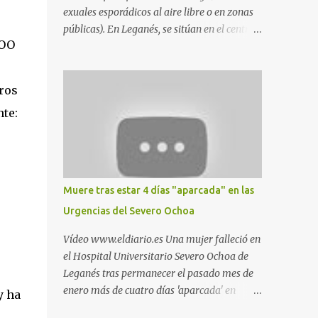
exuales esporádicos al aire libre o en zonas
públicas). En Leganés, se sitúan en el centro
COO
comercial Parquesur, parque de Polvoranca,
parque de la Hispanidad (frente a la Policía
Local) y en los caminos entre el cementerio
ros
de Butarque y Plaza Nueva. Esto es lo que
nte:
indica esta información recopilada por los
propios practicantes. 'Ante la crisis, disfrute' ,
señalan. "Cruising: Parquesur: para ligar
baños junto a Burger King o H&M. Y si has
pillado pareja ocacional, parking
Muere tras estar 4 días "aparcada" en las
subterráneo de Leroy Merlin. Otro espacio
Urgencias del Severo Ochoa
para el 'cruising' es enfrente al tanatorio
(junto al estadio municipal de Butarque) y
Vídeo www.eldiario.es Una mujer falleció en
caminos entre el estadio y Plaza Nueva. Otro
el Hospital Universitario Severo Ochoa de
lugar: Escombrera de Polvoranca, entre
Leganés tras permanecer el pasado mes de
Leganés y Móstoles También en el parque de
enero más de cuatro días 'aparcada' en
y ha
la Hispanidad, situado frente a la Policía
Urgencias. El centro sanitario argumenta