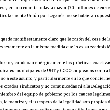
 y en una cuantía todavía mayor (30 millones de euros
articularmente Unión por Leganés, no se hubieran opues
, queda manifiestamente claro que la razón del cese de l
exactamente en la misma medida que lo es su readmisió
eploran y condenan enérgicamente las prácticas coactiva
indicales municipales de UGT y CCOO empleadas contra 
no a este asunto, y particularmente en lo que concierne
os citados sindicatos y no comunicadas ni a la Delegaci
iembro del equipo de gobierno por los cauces legalme
n, la mentira y el irrespeto de la legalidad son propios 
 imponer que persuadir y que tienen difícil encaje en