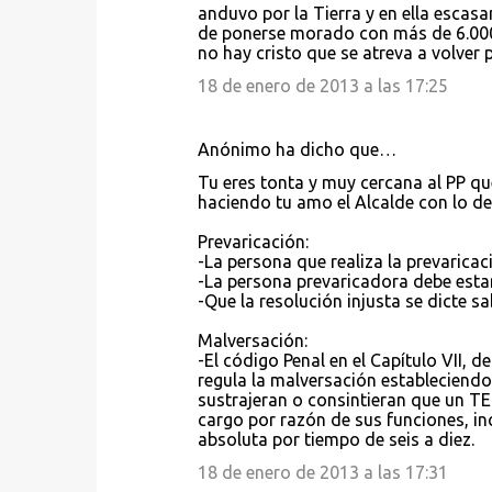
anduvo por la Tierra y en ella escas
s
de ponerse morado con más de 6.000
no hay cristo que se atreva a volver p
18 de enero de 2013 a las 17:25
Anónimo ha dicho que…
Tu eres tonta y muy cercana al PP que
haciendo tu amo el Alcalde con lo del 
Prevaricación:
-La persona que realiza la prevaricac
-La persona prevaricadora debe estar 
-Que la resolución injusta se dicte sa
Malversación:
-El código Penal en el Capítulo VII, d
regula la malversación estableciendo
sustrajeran o consintieran que un TE
cargo por razón de sus funciones, incu
absoluta por tiempo de seis a diez.
18 de enero de 2013 a las 17:31