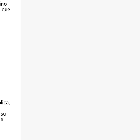
ino
s que
lica,
 su
ón