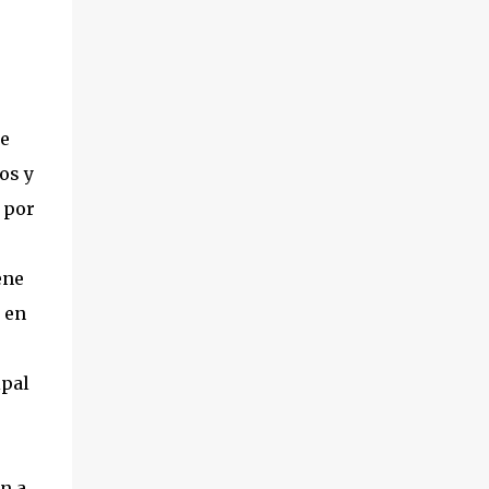
e
os y
 por
ene
 en
ipal
n a