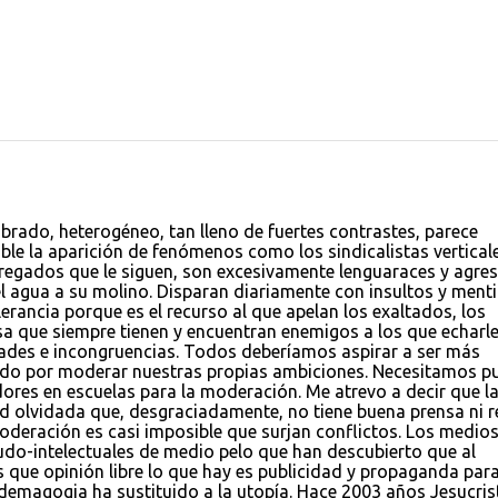
rado, heterogéneo, tan lleno de fuertes contrastes, parece
ble la aparición de fenómenos como los sindicalistas vertical
orregados que le siguen, son excesivamente lenguaraces y agre
el agua a su molino. Disparan diariamente con insultos y menti
erancia porque es el recurso al que apelan los exaltados, los
usa que siempre tienen y encuentran enemigos a los que echarle
dades e incongruencias. Todos deberíamos aspirar a ser más
do por moderar nuestras propias ambiciones. Necesitamos p
ores en escuelas para la moderación. Me atrevo a decir que l
tud olvidada que, desgraciadamente, no tiene buena prensa ni r
oderación es casi imposible que surjan conflictos. Los medio
udo-intelectuales de medio pelo que han descubierto que al
 que opinión libre lo que hay es publicidad y propaganda par
 demagogia ha sustituido a la utopía. Hace 2003 años Jesucris