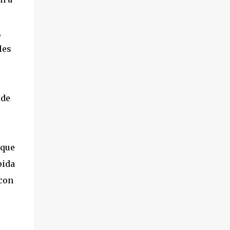
,
les
 de
 que
pida
 con