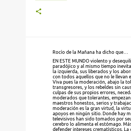
Rocío de la Mañana ha dicho que…
C
EN ESTE MUNDO violento y desequilib
o
paradójico y al mismo tiempo inevita
la izquierda, sus liberados y los ab
m
con todos aquellos que no le llevan 
e
Viva pues la moderación, abajo la tol
transgresores, y los rebeldes sin ca
n
culpas de sus propios errores, nece
t
moderados que tolerantes, empezan
maestros honestos, serios y trabajad
a
moderación es la gran virtud, la vir
r
apoyos en ningún sitio. Donde hay m
televisivos han sido tomados por se
i
cerebro lo alimenta el estómago. Más
o
defender intereses crematísticos. La