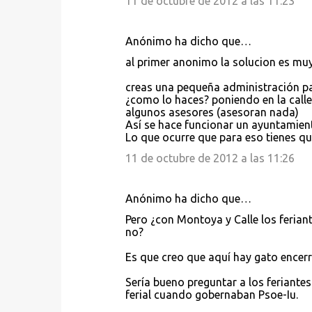
11 de octubre de 2012 a las 11:23
Anónimo ha dicho que…
al primer anonimo la solucion es muy 
creas una pequeña administración p
¿como lo haces? poniendo en la calle 
algunos asesores (asesoran nada)
Así se hace funcionar un ayuntamient
Lo que ocurre que para eso tienes que t
11 de octubre de 2012 a las 11:26
Anónimo ha dicho que…
Pero ¿con Montoya y Calle los feria
no?
Es que creo que aquí hay gato encer
Sería bueno preguntar a los feriante
ferial cuando gobernaban Psoe-Iu.