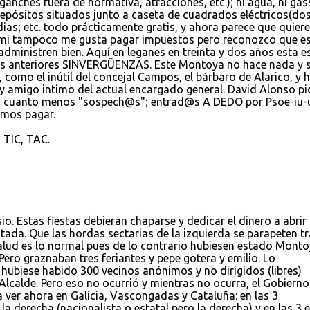
anches fuera de normativa, atracciones, etc.); ni agua, ni gass
depósitos situados junto a caseta de cuadrados eléctricos(do
dias; etc. todo prácticamente gratis, y ahora parece que quier
. A mi tampoco me gusta pagar impuestos pero reconozco que e
dministren bien. Aquí en leganes en treinta y dos años esta es
os anteriores SINVERGÜENZAS. Este Montoya no hace nada y s
 como el inútil del concejal Campos, el bárbaro de Alarico, y 
y amigo intimo del actual encargado general. David Alonso pi
s cuanto menos "sospech@s"; entrad@s A DEDO por Psoe-iu-u
emos pagar.
, TIC, TAC.
io. Estas fiestas debieran chaparse y dedicar el dinero a abrir
ada. Que las hordas sectarias de la izquierda se parapeten tr
alud es lo normal pues de lo contrario hubiesen estado Monto
ero graznaban tres feriantes y pepe gotera y emilio. Lo
hubiese habido 300 vecinos anónimos y no dirigidos (libres)
Alcalde. Pero eso no ocurrió y mientras no ocurra, el Gobierno
a ver ahora en Galicia, Vascongadas y Cataluña: en las 3
derecha (nacionalista o estatal pero la derecha) y en las 3 e