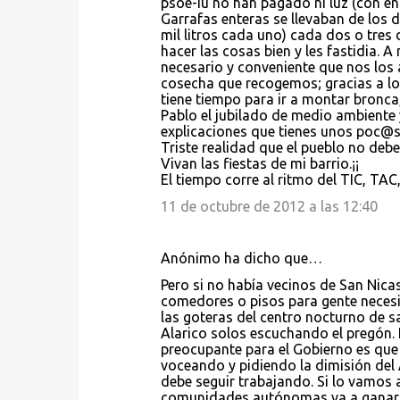
psoe-iu no han pagado ni luz (con eng
Garrafas enteras se llevaban de los 
mil litros cada uno) cada dos o tres 
hacer las cosas bien y les fastidia
necesario y conveniente que nos los a
cosecha que recogemos; gracias a l
tiene tiempo para ir a montar bronca,
Pablo el jubilado de medio ambiente 
explicaciones que tienes unos poc@
Triste realidad que el pueblo no deb
Vivan las fiestas de mi barrio.¡¡
El tiempo corre al ritmo del TIC, TAC
11 de octubre de 2012 a las 12:40
Anónimo ha dicho que…
Pero si no había vecinos de San Nicas
comedores o pisos para gente necesit
las goteras del centro nocturno de s
Alarico solos escuchando el pregón. P
preocupante para el Gobierno es que 
voceando y pidiendo la dimisión del 
debe seguir trabajando. Si lo vamos 
comunidades autónomas va a ganar la 