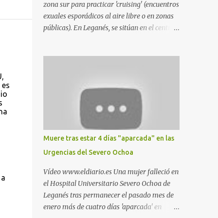
zona sur para practicar 'cruising' (encuentros
exuales esporádicos al aire libre o en zonas
públicas). En Leganés, se sitúan en el centro
comercial Parquesur, parque de Polvoranca,
parque de la Hispanidad (frente a la Policía
Local) y en los caminos entre el cementerio
de Butarque y Plaza Nueva. Esto es lo que
U,
 es
indica esta información recopilada por los
nio
propios practicantes. 'Ante la crisis, disfrute' ,
s
señalan. "Cruising: Parquesur: para ligar
una
baños junto a Burger King o H&M. Y si has
pillado pareja ocacional, parking
Muere tras estar 4 días "aparcada" en las
subterráneo de Leroy Merlin. Otro espacio
Urgencias del Severo Ochoa
para el 'cruising' es enfrente al tanatorio
(junto al estadio municipal de Butarque) y
Vídeo www.eldiario.es Una mujer falleció en
 a
caminos entre el estadio y Plaza Nueva. Otro
el Hospital Universitario Severo Ochoa de
lugar: Escombrera de Polvoranca, entre
Leganés tras permanecer el pasado mes de
Leganés y Móstoles También en el parque de
enero más de cuatro días 'aparcada' en
la Hispanidad, situado frente a la Policía