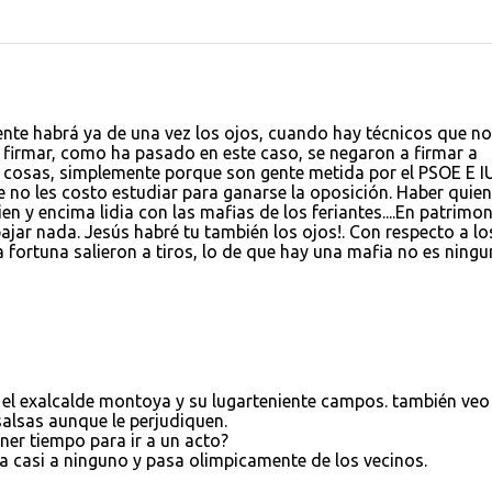
ente habrá ya de una vez los ojos, cuando hay técnicos que no
a firmar, como ha pasado en este caso, se negaron a firmar a
as cosas, simplemente porque son gente metida por el PSOE E I
e no les costo estudiar para ganarse la oposición. Haber quien
en y encima lidia con las mafias de los feriantes....En patrimo
jar nada. Jesús habré tu también los ojos!. Con respecto a lo
 fortuna salieron a tiros, lo de que hay una mafia no es ning
 el exalcalde montoya y su lugarteniente campos. también veo
 salsas aunque le perjudiquen.
er tiempo para ir a un acto?
a casi a ninguno y pasa olimpicamente de los vecinos.