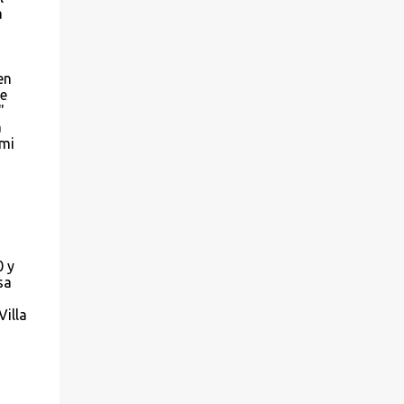
a
en
se
"
a
 mi
0 y
sa
Villa