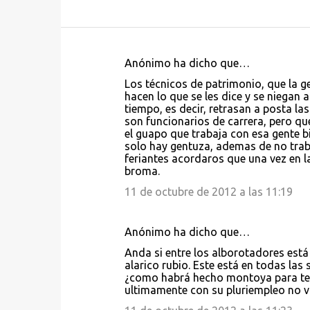
Anónimo ha dicho que…
C
Los técnicos de patrimonio, que la g
o
hacen lo que se les dice y se niegan 
tiempo, es decir, retrasan a posta l
m
son funcionarios de carrera, pero qu
e
el guapo que trabaja con esa gente bi
solo hay gentuza, ademas de no traba
n
feriantes acordaros que una vez en la
t
broma.
a
11 de octubre de 2012 a las 11:19
r
i
Anónimo ha dicho que…
o
Anda si entre los alborotadores está
s
alarico rubio. Este está en todas las
¿como habrá hecho montoya para ten
ultimamente con su pluriempleo no v