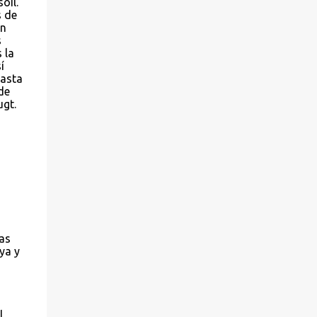
oil.
s de
en
s
 la
í
hasta
de
gt.
as
ya y
l