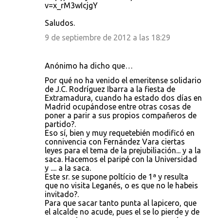
v=x_rM3wIcjgY
Saludos.
9 de septiembre de 2012 a las 18:29
Anónimo ha dicho que…
Por qué no ha venido el emeritense solidario
de J.C. Rodríguez Ibarra a la fiesta de
Extramadura, cuando ha estado dos días en
Madrid ocupándose entre otras cosas de
poner a parir a sus propios compañeros de
partido?.
Eso sí, bien y muy requetebién modificó en
connivencia con Fernández Vara ciertas
leyes para el tema de la prejubiliación... y a la
saca. Hacemos el paripé con la Universidad
y .... a la saca.
Este sr. se supone poltício de 1ª y resulta
que no visita Leganés, o es que no le habeis
invitado?.
Para que sacar tanto punta al lapicero, que
el alcalde no acude, pues el se lo pierde y de