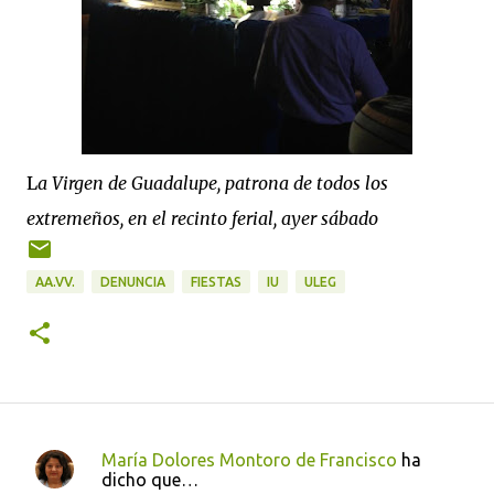
L
a Virgen de Guadalupe, patrona de todos los
extremeños, en el recinto ferial, ayer sábado
AA.VV.
DENUNCIA
FIESTAS
IU
ULEG
María Dolores Montoro de Francisco
ha
C
dicho que…