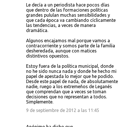
o
Le decía a un periodista hace pocos días
que dentro de las formaciones políticas
m
grandes pululan muchas sensibilidades y
e
que cada época va cambiando cíclicamente
las tendencias, a veces de manera
n
dramática.
t
Algunos encajamos mal porque vamos a
a
contracorriente y somos parte de la familia
r
desheredada, aunque con matices
distintivos opuestos.
i
o
Estoy fuera de la política municipal, donde
no he sido nunca nada y donde he hecho mi
s
papel de apestada lo mejor que he podido.
Desde este papel de nada, de absolutamente
nadie, ruego a los extremeños de Leganés
que comprendan que a veces se toman
decisiones que no representan a todos.
Simplemente.
9 de septiembre de 2012 a las 11:45
Anónimo ha dicho que…