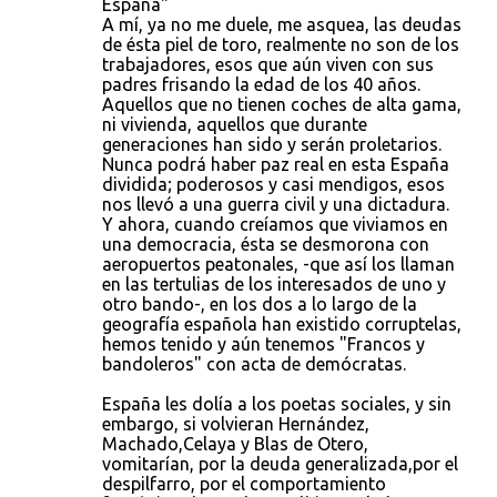
España"
A mí, ya no me duele, me asquea, las deudas
de ésta piel de toro, realmente no son de los
trabajadores, esos que aún viven con sus
padres frisando la edad de los 40 años.
Aquellos que no tienen coches de alta gama,
ni vivienda, aquellos que durante
generaciones han sido y serán proletarios.
Nunca podrá haber paz real en esta España
dividida; poderosos y casi mendigos, esos
nos llevó a una guerra civil y una dictadura.
Y ahora, cuando creíamos que viviamos en
una democracia, ésta se desmorona con
aeropuertos peatonales, -que así los llaman
en las tertulias de los interesados de uno y
otro bando-, en los dos a lo largo de la
geografía española han existido corruptelas,
hemos tenido y aún tenemos "Francos y
bandoleros" con acta de demócratas.
España les dolía a los poetas sociales, y sin
embargo, si volvieran Hernández,
Machado,Celaya y Blas de Otero,
vomitarían, por la deuda generalizada,por el
despilfarro, por el comportamiento