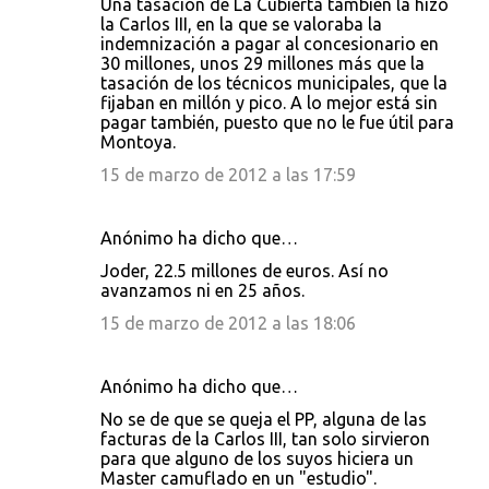
Una tasación de La Cubierta también la hizo
r
la Carlos III, en la que se valoraba la
i
indemnización a pagar al concesionario en
30 millones, unos 29 millones más que la
o
tasación de los técnicos municipales, que la
s
fijaban en millón y pico. A lo mejor está sin
pagar también, puesto que no le fue útil para
Montoya.
15 de marzo de 2012 a las 17:59
Anónimo ha dicho que…
Joder, 22.5 millones de euros. Así no
avanzamos ni en 25 años.
15 de marzo de 2012 a las 18:06
Anónimo ha dicho que…
No se de que se queja el PP, alguna de las
facturas de la Carlos III, tan solo sirvieron
para que alguno de los suyos hiciera un
Master camuflado en un "estudio".