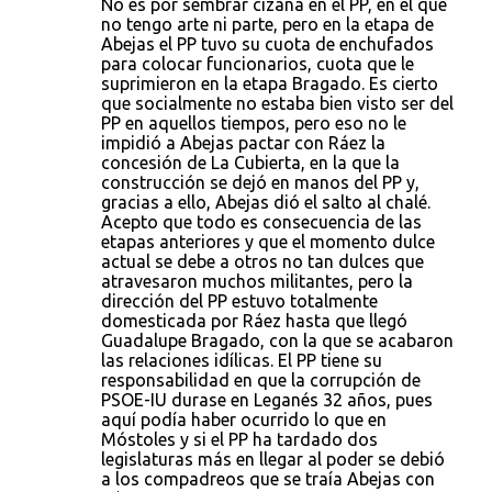
No es por sembrar cizaña en el PP, en el que
no tengo arte ni parte, pero en la etapa de
Abejas el PP tuvo su cuota de enchufados
para colocar funcionarios, cuota que le
suprimieron en la etapa Bragado. Es cierto
que socialmente no estaba bien visto ser del
PP en aquellos tiempos, pero eso no le
impidió a Abejas pactar con Ráez la
concesión de La Cubierta, en la que la
construcción se dejó en manos del PP y,
gracias a ello, Abejas dió el salto al chalé.
Acepto que todo es consecuencia de las
etapas anteriores y que el momento dulce
actual se debe a otros no tan dulces que
atravesaron muchos militantes, pero la
dirección del PP estuvo totalmente
domesticada por Ráez hasta que llegó
Guadalupe Bragado, con la que se acabaron
las relaciones idílicas. El PP tiene su
responsabilidad en que la corrupción de
PSOE-IU durase en Leganés 32 años, pues
aquí podía haber ocurrido lo que en
Móstoles y si el PP ha tardado dos
legislaturas más en llegar al poder se debió
a los compadreos que se traía Abejas con