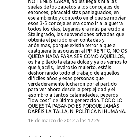
NO TENÉIS CARA!!, no les llegáis ni a las
suelas de los zapatos a los concejales de
entonces, pàracaidistas paniaguados, en
ese ambiente y contexto en el que se movían
esos 3-5 concejales era como ir a la guerra
todos los días, Leganés era más parecido a
Stalingrado, las subvenciones privadas que
obtenía el partido eran contadas y
anónimas, porque existía terror a que a
cualquiera le asociasen al PP. REPITO, NO OS
QUEDA NADA PARA SER COMO AQUELLOS,
os ha pillado la etapa dulce y ya os vemos lo
que hjacéis, llevároslo muierto, estáis
deshonrando todo el trabajo de aquellos
difíciles años y esas personas que
verdaderamente lucharon por el partido
para ver ahora desde la perplejidad y el
asombro a tantos calamidades, peperos
"low cost" de última generación. TODO LO
QUE ESTÁ PASANDO ES PORQUE JAMÁS
DARÉIS LA TALLA, NI POLÍTICA NI HUMANA.
16 de marzo de 2012 a las 12:29