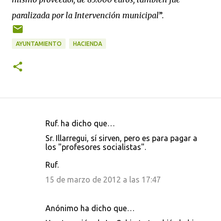
paralizada por la Intervención municipal
”.
AYUNTAMIENTO
HACIENDA
Ruf. ha dicho que…
C
Sr. Illarregui, sí sirven, pero es para pagar a
o
los "profesores socialistas".
m
Ruf.
e
15 de marzo de 2012 a las 17:47
n
t
Anónimo ha dicho que…
a