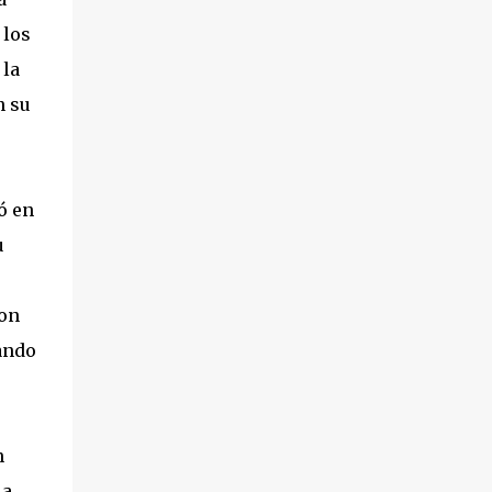
 los
 la
n su
ó en
u
Con
dando
n
la