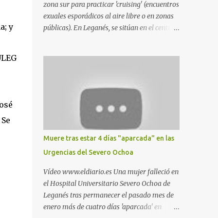
zona sur para practicar 'cruising' (encuentros
exuales esporádicos al aire libre o en zonas
a; y
públicas). En Leganés, se sitúan en el centro
comercial Parquesur, parque de Polvoranca,
parque de la Hispanidad (frente a la Policía
 ULEG
Local) y en los caminos entre el cementerio
de Butarque y Plaza Nueva. Esto es lo que
indica esta información recopilada por los
propios practicantes. 'Ante la crisis, disfrute' ,
José
señalan. "Cruising: Parquesur: para ligar
 Se
baños junto a Burger King o H&M. Y si has
pillado pareja ocacional, parking
Muere tras estar 4 días "aparcada" en las
subterráneo de Leroy Merlin. Otro espacio
Urgencias del Severo Ochoa
para el 'cruising' es enfrente al tanatorio
(junto al estadio municipal de Butarque) y
Vídeo www.eldiario.es Una mujer falleció en
caminos entre el estadio y Plaza Nueva. Otro
el Hospital Universitario Severo Ochoa de
lugar: Escombrera de Polvoranca, entre
Leganés tras permanecer el pasado mes de
Leganés y Móstoles También en el parque de
enero más de cuatro días 'aparcada' en
la Hispanidad, situado frente a la Policía