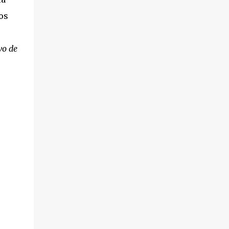
os
vo de