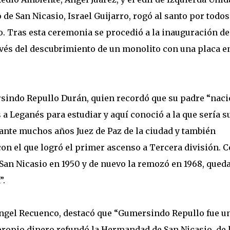
 de San Nicasio, Israel Guijarro, rogó al santo por todos
. Tras esta ceremonia se procedió a la inauguración de
avés del descubrimiento de un monolito con una placa e
ersindo Repullo Durán, quien recordó que su padre “naci
 a Leganés para estudiar y aquí conoció a la que sería s
rante muchos años Juez de Paz de la ciudad y también
on el que logró el primer ascenso a Tercera división. 
e San Nicasio en 1950 y de nuevo la remozó en 1968, que
”.
Ángel Recuenco, destacó que “Gumersindo Repullo fue u
propio dinero refundó la Hermandad de San Nicasio, de 