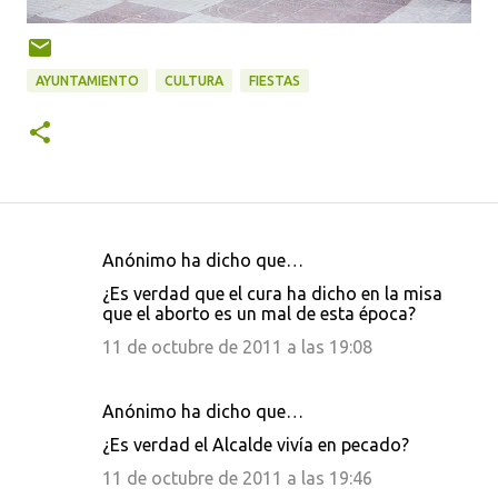
AYUNTAMIENTO
CULTURA
FIESTAS
Anónimo ha dicho que…
C
¿Es verdad que el cura ha dicho en la misa
o
que el aborto es un mal de esta época?
m
11 de octubre de 2011 a las 19:08
e
n
Anónimo ha dicho que…
t
¿Es verdad el Alcalde vivía en pecado?
a
11 de octubre de 2011 a las 19:46
r