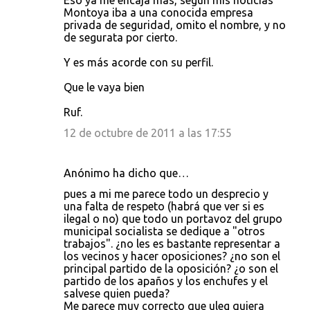
Eso ya me encaja más, segun mis noticias
Montoya iba a una conocida empresa
privada de seguridad, omito el nombre, y no
de segurata por cierto.
Y es más acorde con su perfil.
Que le vaya bien
Ruf.
12 de octubre de 2011 a las 17:55
Anónimo ha dicho que…
pues a mi me parece todo un desprecio y
una falta de respeto (habrá que ver si es
ilegal o no) que todo un portavoz del grupo
municipal socialista se dedique a "otros
trabajos". ¿no les es bastante representar a
los vecinos y hacer oposiciones? ¿no son el
principal partido de la oposición? ¿o son el
partido de los apaños y los enchufes y el
salvese quien pueda?
Me parece muy correcto que uleg quiera