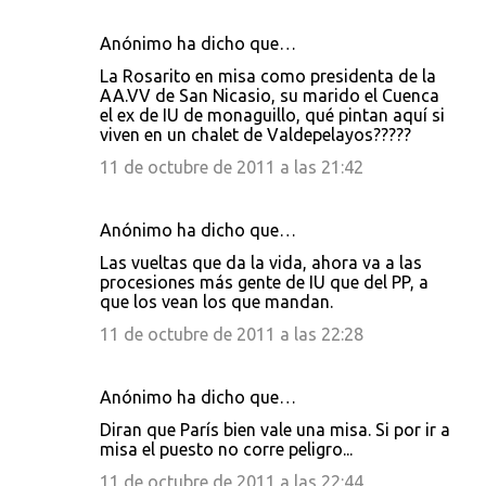
i
Anónimo ha dicho que…
o
La Rosarito en misa como presidenta de la
s
AA.VV de San Nicasio, su marido el Cuenca
el ex de IU de monaguillo, qué pintan aquí si
viven en un chalet de Valdepelayos?????
11 de octubre de 2011 a las 21:42
Anónimo ha dicho que…
Las vueltas que da la vida, ahora va a las
procesiones más gente de IU que del PP, a
que los vean los que mandan.
11 de octubre de 2011 a las 22:28
Anónimo ha dicho que…
Diran que París bien vale una misa. Si por ir a
misa el puesto no corre peligro...
11 de octubre de 2011 a las 22:44