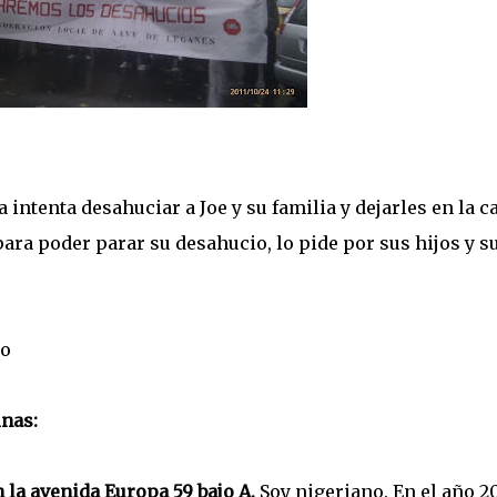
a intenta desahuciar a Joe y su familia y dejarles en la ca
para poder parar su desahucio, lo pide por sus hijos y s
io
inas:
 la avenida Europa 59 bajo A.
Soy nigeriano. En el año 