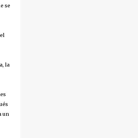
ue se
el
, la
nes
pués
a un