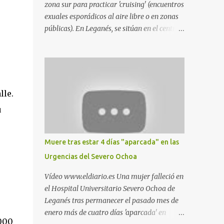
zona sur para practicar 'cruising' (encuentros
exuales esporádicos al aire libre o en zonas
públicas). En Leganés, se sitúan en el centro
comercial Parquesur, parque de Polvoranca,
parque de la Hispanidad (frente a la Policía
Local) y en los caminos entre el cementerio
de Butarque y Plaza Nueva. Esto es lo que
indica esta información recopilada por los
lle.
propios practicantes. 'Ante la crisis, disfrute' ,
u
señalan. "Cruising: Parquesur: para ligar
baños junto a Burger King o H&M. Y si has
pillado pareja ocacional, parking
Muere tras estar 4 días "aparcada" en las
subterráneo de Leroy Merlin. Otro espacio
Urgencias del Severo Ochoa
para el 'cruising' es enfrente al tanatorio
(junto al estadio municipal de Butarque) y
Vídeo www.eldiario.es Una mujer falleció en
caminos entre el estadio y Plaza Nueva. Otro
el Hospital Universitario Severo Ochoa de
lugar: Escombrera de Polvoranca, entre
Leganés tras permanecer el pasado mes de
Leganés y Móstoles También en el parque de
enero más de cuatro días 'aparcada' en
la Hispanidad, situado frente a la Policía
2000