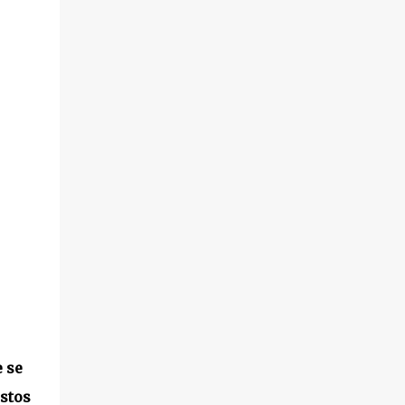
e se
estos