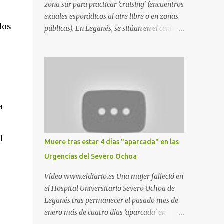
zona sur para practicar 'cruising' (encuentros
exuales esporádicos al aire libre o en zonas
dos
públicas). En Leganés, se sitúan en el centro
comercial Parquesur, parque de Polvoranca,
parque de la Hispanidad (frente a la Policía
Local) y en los caminos entre el cementerio
de Butarque y Plaza Nueva. Esto es lo que
indica esta información recopilada por los
propios practicantes. 'Ante la crisis, disfrute' ,
a
señalan. "Cruising: Parquesur: para ligar
baños junto a Burger King o H&M. Y si has
pillado pareja ocacional, parking
l
Muere tras estar 4 días "aparcada" en las
subterráneo de Leroy Merlin. Otro espacio
Urgencias del Severo Ochoa
para el 'cruising' es enfrente al tanatorio
(junto al estadio municipal de Butarque) y
Vídeo www.eldiario.es Una mujer falleció en
caminos entre el estadio y Plaza Nueva. Otro
el Hospital Universitario Severo Ochoa de
lugar: Escombrera de Polvoranca, entre
Leganés tras permanecer el pasado mes de
Leganés y Móstoles También en el parque de
enero más de cuatro días 'aparcada' en
la Hispanidad, situado frente a la Policía