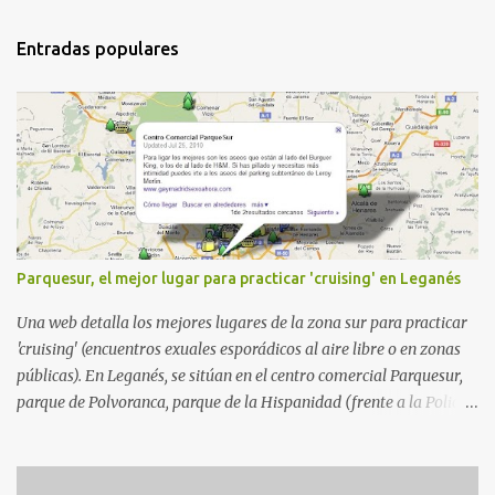
Entradas populares
Parquesur, el mejor lugar para practicar 'cruising' en Leganés
Una web detalla los mejores lugares de la zona sur para practicar
'cruising' (encuentros exuales esporádicos al aire libre o en zonas
públicas). En Leganés, se sitúan en el centro comercial Parquesur,
parque de Polvoranca, parque de la Hispanidad (frente a la Policía
Local) y en los caminos entre el cementerio de Butarque y Plaza
Nueva. Esto es lo que indica esta información recopilada por los
propios practicantes. 'Ante la crisis, disfrute' , señalan. "Cruising: