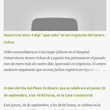
Parquesur: para ligar baños junto a Burger King o H&M. Y si has
pillado pareja ocacional, parking subterráneo de Leroy Merlin.
Otro espacio para el 'cruising' es enfrente al tanatorio (junto al
estadio municipal de Butarque) y caminos entre el estadio y Plaza
Nueva. Otro lugar: Escombrera de Polvoranca, entre Leganés y
Móstoles También en el parque de la Hispanidad, situado frente a
Muere tras estar 4 días "aparcada" en las Urgencias del Severo
la Policía Local de Leganés de la calle Chile, 1, y junto al
Ochoa
cementerio de Butarque". Más información
Vídeo www.eldiario.es Una mujer falleció en el Hospital
Universitario Severo Ochoa de Leganés tras permanecer el pasado
mes de enero más de cuatro días 'aparcada' en Urgencias. El centro
sanitario argumenta que en esas fechas registró un repunte de las
patologías propias del invierno. El trágico suceso lo publica
diario.es Las paciente, recién operada del corazón, sufrió una
arritmia y agravamiento de su dolencia por culpa de un resfriado.
Orden del Día del Pleno Ordinario que se celebrará el jueves 26
Por ello, la ingresaron a finales del año pasado en el Hospital
de septiembre, a las 16:00 horas, en la Casa Consistorial
donde permaneció un día en la antesala de Urgencias, en una
cama, en el pasillo, sin mantas y sin poder descansar. Su hija, que
Este jueves, 26 de septiembre, a las 16:00 horas, se celebra en la