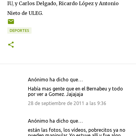
IU, y Carlos Delgado, Ricardo López y Antonio
Nieto de ULEG.
DEPORTES
Anónimo ha dicho que…
C
Había mas gente que en el Bernabeu y todo
o
por ver a Gomez. Jajajaja
m
28 de septiembre de 2011 a las 9:36
e
n
Anónimo ha dicho que…
t
están las fotos, los vídeos, pobrecitos ya no
a
pueden manipular. Yo estuve allí y fue algo