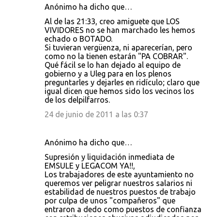
Anónimo ha dicho que…
Al de las 21:33, creo amiguete que LOS
VIVIDORES no se han marchado les hemos
echado o BOTADO.
Si tuvieran vergüenza, ni aparecerían, pero
como no la tienen estarán "PA COBRAR".
Qué fácil se lo han dejado al equipo de
gobierno y a Uleg para en los plenos
preguntarles y dejarles en ridículo; claro que
igual dicen que hemos sido los vecinos los
de los delpilfarros.
24 de junio de 2011 a las 0:37
Anónimo ha dicho que…
Supresión y liquidación inmediata de
EMSULE y LEGACOM YA!!,
Los trabajadores de este ayuntamiento no
queremos ver peligrar nuestros salarios ni
estabilidad de nuestros puestos de trabajo
por culpa de unos "compañeros" que
entraron a dedo como puestos de confianza