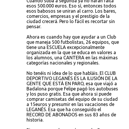
Cuando suba a segunda ya no harán falta
esos 500.000 euros. Eso sí, entonces todos
esos babosos se uniran al carro. Los bares,
comercios, empresas y el prestigio de la
ciudad crecerá. Pero lo fácil es recortar sin
pensar.
Ahora es cuando hay que ayudar a un Club
que maneja 500 futbolistas, 26 equipos, que
tiene una ESCUELA excepcionalmente
organizada en la que se educa en valores a
los alumnos, una CANTERA en las máximas
categorías nacionales y regionales.
No tenéis ni idea de lo que habláis. El CLUB
DEPORTIVO LEGANÉS ES LA ILUSIÓN DE LA
GENTE QUE ESTÁ EN PARO, esa que viajó a
Badalona porque Felipe pagó los autobuses
y los puso gratis. Esa que ahora si puede
comprar camisetas del equipo de su ciudad
a 15euros y presumir en las vacaciones de
LEGANÉS. Esa que ha conseguido el
RECORD DE ABONADOS en sus 83 años de
historia.