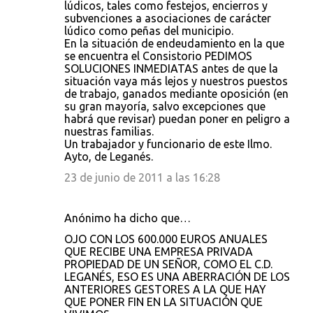
lúdicos, tales como festejos, encierros y
o
subvenciones a asociaciones de carácter
lúdico como peñas del municipio.
s
En la situación de endeudamiento en la que
se encuentra el Consistorio PEDIMOS
SOLUCIONES INMEDIATAS antes de que la
situación vaya más lejos y nuestros puestos
de trabajo, ganados mediante oposición (en
su gran mayoría, salvo excepciones que
habrá que revisar) puedan poner en peligro a
nuestras familias.
Un trabajador y funcionario de este Ilmo.
Ayto, de Leganés.
23 de junio de 2011 a las 16:28
Anónimo ha dicho que…
OJO CON LOS 600.000 EUROS ANUALES
QUE RECIBE UNA EMPRESA PRIVADA
PROPIEDAD DE UN SEÑOR, COMO EL C.D.
LEGANÉS, ESO ES UNA ABERRACIÓN DE LOS
ANTERIORES GESTORES A LA QUE HAY
QUE PONER FIN EN LA SITUACIÓN QUE