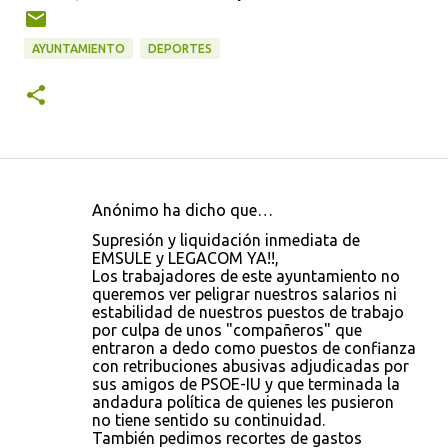
AYUNTAMIENTO
DEPORTES
Anónimo ha dicho que…
C
Supresión y liquidación inmediata de
o
EMSULE y LEGACOM YA!!,
Los trabajadores de este ayuntamiento no
m
queremos ver peligrar nuestros salarios ni
e
estabilidad de nuestros puestos de trabajo
por culpa de unos "compañeros" que
n
entraron a dedo como puestos de confianza
t
con retribuciones abusivas adjudicadas por
sus amigos de PSOE-IU y que terminada la
a
andadura política de quienes les pusieron
r
no tiene sentido su continuidad.
También pedimos recortes de gastos
i