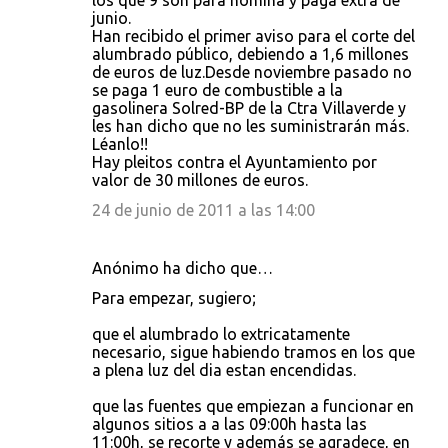
los que 9 son para nómina y paga extra de
junio.
Han recibido el primer aviso para el corte del
alumbrado público, debiendo a 1,6 millones
de euros de luz.Desde noviembre pasado no
se paga 1 euro de combustible a la
gasolinera Solred-BP de la Ctra Villaverde y
les han dicho que no les suministrarán más.
Léanlo!!
Hay pleitos contra el Ayuntamiento por
valor de 30 millones de euros.
24 de junio de 2011 a las 14:00
Anónimo ha dicho que…
Para empezar, sugiero;
que el alumbrado lo extricatamente
necesario, sigue habiendo tramos en los que
a plena luz del dia estan encendidas.
que las fuentes que empiezan a funcionar en
algunos sitios a a las 09:00h hasta las
11:00h, se recorte y además se agradece, en