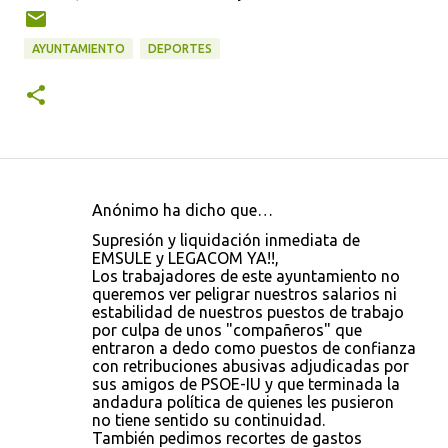
AYUNTAMIENTO
DEPORTES
Anónimo ha dicho que…
C
Supresión y liquidación inmediata de
o
EMSULE y LEGACOM YA!!,
Los trabajadores de este ayuntamiento no
m
queremos ver peligrar nuestros salarios ni
e
estabilidad de nuestros puestos de trabajo
por culpa de unos "compañeros" que
n
entraron a dedo como puestos de confianza
t
con retribuciones abusivas adjudicadas por
sus amigos de PSOE-IU y que terminada la
a
andadura política de quienes les pusieron
r
no tiene sentido su continuidad.
También pedimos recortes de gastos
i