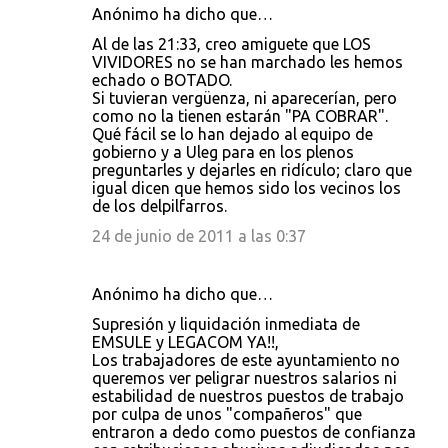
Anónimo ha dicho que…
Al de las 21:33, creo amiguete que LOS
VIVIDORES no se han marchado les hemos
echado o BOTADO.
Si tuvieran vergüenza, ni aparecerían, pero
como no la tienen estarán "PA COBRAR".
Qué fácil se lo han dejado al equipo de
gobierno y a Uleg para en los plenos
preguntarles y dejarles en ridículo; claro que
igual dicen que hemos sido los vecinos los
de los delpilfarros.
24 de junio de 2011 a las 0:37
Anónimo ha dicho que…
Supresión y liquidación inmediata de
EMSULE y LEGACOM YA!!,
Los trabajadores de este ayuntamiento no
queremos ver peligrar nuestros salarios ni
estabilidad de nuestros puestos de trabajo
por culpa de unos "compañeros" que
entraron a dedo como puestos de confianza