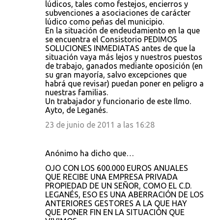
lúdicos, tales como festejos, encierros y
o
subvenciones a asociaciones de carácter
lúdico como peñas del municipio.
s
En la situación de endeudamiento en la que
se encuentra el Consistorio PEDIMOS
SOLUCIONES INMEDIATAS antes de que la
situación vaya más lejos y nuestros puestos
de trabajo, ganados mediante oposición (en
su gran mayoría, salvo excepciones que
habrá que revisar) puedan poner en peligro a
nuestras familias.
Un trabajador y funcionario de este Ilmo.
Ayto, de Leganés.
23 de junio de 2011 a las 16:28
Anónimo ha dicho que…
OJO CON LOS 600.000 EUROS ANUALES
QUE RECIBE UNA EMPRESA PRIVADA
PROPIEDAD DE UN SEÑOR, COMO EL C.D.
LEGANÉS, ESO ES UNA ABERRACIÓN DE LOS
ANTERIORES GESTORES A LA QUE HAY
QUE PONER FIN EN LA SITUACIÓN QUE