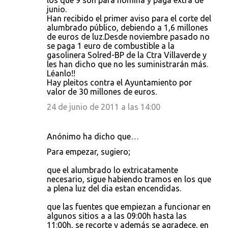
los que 9 son para nómina y paga extra de
junio.
Han recibido el primer aviso para el corte del
alumbrado público, debiendo a 1,6 millones
de euros de luz.Desde noviembre pasado no
se paga 1 euro de combustible a la
gasolinera Solred-BP de la Ctra Villaverde y
les han dicho que no les suministrarán más.
Léanlo!!
Hay pleitos contra el Ayuntamiento por
valor de 30 millones de euros.
24 de junio de 2011 a las 14:00
Anónimo ha dicho que…
Para empezar, sugiero;
que el alumbrado lo extricatamente
necesario, sigue habiendo tramos en los que
a plena luz del dia estan encendidas.
que las fuentes que empiezan a funcionar en
algunos sitios a a las 09:00h hasta las
11:00h, se recorte y además se agradece, en