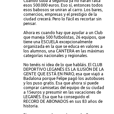
Cuando suba a segunda ya no harán falta
esos 500.000 euros. Eso sí, entonces todos
esos babosos se uniran al carro. Los bares,
comercios, empresas y el prestigio de la
ciudad crecerá. Pero lo fácil es recortar sin
pensar.
Ahora es cuando hay que ayudar a un Club
que maneja 500 futbolistas, 26 equipos, que
tiene una ESCUELA excepcionalmente
organizada en la que se educa en valores a
los alumnos, una CANTERA en las máximas
categorías nacionales y regionales.
No tenéis ni idea de lo que habláis. El CLUB
DEPORTIVO LEGANÉS ES LA ILUSIÓN DE LA
GENTE QUE ESTÁ EN PARO, esa que viajó a
Badalona porque Felipe pagó los autobuses
y los puso gratis. Esa que ahora si puede
comprar camisetas del equipo de su ciudad
a 15euros y presumir en las vacaciones de
LEGANÉS. Esa que ha conseguido el
RECORD DE ABONADOS en sus 83 años de
historia.