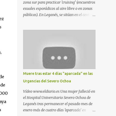
zona sur para practicar 'cruising' (encuentros
exuales esporádicos al aire libre o en zonas
públicas). En Leganés, se sitúan en el centro
ez
comercial Parquesur, parque de Polvoranca,
o
parque de la Hispanidad (frente a la Policía
Local) y en los caminos entre el cementerio
de Butarque y Plaza Nueva. Esto es lo que
indica esta información recopilada por los
,
propios practicantes. 'Ante la crisis, disfrute' ,
señalan. "Cruising: Parquesur: para ligar
baños junto a Burger King o H&M. Y si has
pillado pareja ocacional, parking
Muere tras estar 4 días "aparcada" en las
de
subterráneo de Leroy Merlin. Otro espacio
Urgencias del Severo Ochoa
para el 'cruising' es enfrente al tanatorio
 de
(junto al estadio municipal de Butarque) y
Vídeo www.eldiario.es Una mujer falleció en
.000
caminos entre el estadio y Plaza Nueva. Otro
el Hospital Universitario Severo Ochoa de
aya
lugar: Escombrera de Polvoranca, entre
Leganés tras permanecer el pasado mes de
Leganés y Móstoles También en el parque de
o
enero más de cuatro días 'aparcada' en
la Hispanidad, situado frente a la Policía