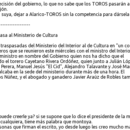
cisión del gobierno, lo que no sabe que los TOROS pasarán a
jón.
la suya, dejar a Alarico-TOROS sin la competencia para dársela
------------------
asa al Ministerio de Cultura
raspasadas del Ministerio del Interior al de Cultura en "un co
ros que se reunieron este miércoles con el ministro del Interio
 ministro en nombre del Gobierno quien nos ha dicho que el
do el torero Cayetano Rivera Ordóñez, quien junto a Julián Ló
l Perera, Manuel Jesús "El Cid", Alejandro Talavante y José Ma
lcaba en la sede del ministerio durante más de una hora. El
los Núñez, y el abogado y ganadero Javier Araúz de Robles ta
ede creerle ya? si se supone que lo dice el presidente de la m
 cualquiera, tiene más palabra que montoya.
rsonas que firman el escrito, yo desde luego les creo mucho m