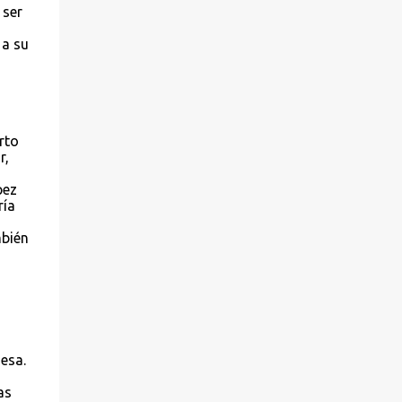
 ser
 a su
rto
r,
pez
ría
mbién
esa.
as