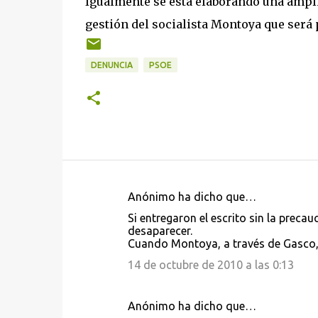
Igualmente se está elaborando una amplio
gestión del socialista Montoya que ser
DENUNCIA
PSOE
Anónimo ha dicho que…
C
Si entregaron el escrito sin la preca
o
desaparecer.
Cuando Montoya, a través de Gasco, 
m
e
14 de octubre de 2010 a las 0:13
n
t
Anónimo ha dicho que…