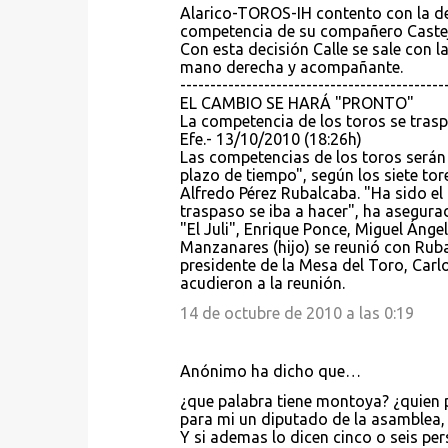
a
Alarico-TOROS-IH contento con la de
competencia de su compañero Caste
r
Con esta decisión Calle se sale con 
i
mano derecha y acompañante.
--------------------------------------------
o
EL CAMBIO SE HARÁ "PRONTO"
s
La competencia de los toros se trasp
Efe.- 13/10/2010 (18:26h)
Las competencias de los toros serán t
plazo de tiempo", según los siete tore
Alfredo Pérez Rubalcaba. "Ha sido el
traspaso se iba a hacer", ha asegura
"El Juli", Enrique Ponce, Miguel Ánge
Manzanares (hijo) se reunió con Ruba
presidente de la Mesa del Toro, Car
acudieron a la reunión.
14 de octubre de 2010 a las 0:19
Anónimo ha dicho que…
¿que palabra tiene montoya? ¿quien pu
para mi un diputado de la asamblea,
Y si ademas lo dicen cinco o seis pe