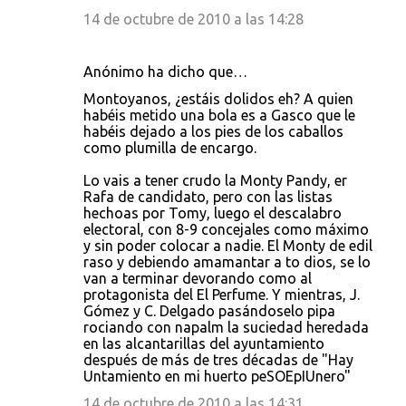
14 de octubre de 2010 a las 14:28
Anónimo ha dicho que…
Montoyanos, ¿estáis dolidos eh? A quien
habéis metido una bola es a Gasco que le
habéis dejado a los pies de los caballos
como plumilla de encargo.
Lo vais a tener crudo la Monty Pandy, er
Rafa de candidato, pero con las listas
hechoas por Tomy, luego el descalabro
electoral, con 8-9 concejales como máximo
y sin poder colocar a nadie. El Monty de edil
raso y debiendo amamantar a to dios, se lo
van a terminar devorando como al
protagonista del El Perfume. Y mientras, J.
Gómez y C. Delgado pasándoselo pipa
rociando con napalm la suciedad heredada
en las alcantarillas del ayuntamiento
después de más de tres décadas de "Hay
Untamiento en mi huerto peSOEpIUnero"
14 de octubre de 2010 a las 14:31