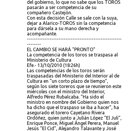
i
del gobierno, lo que no sabe que los TOROS
pasarán a ser competencia de su
o
compañero Castejón.
s
Con esta decisión Calle se sale con la suya,
dejar a Alarico-TOROS sin la competencia
para dársela a su mano derecha y
acompañante.
------------------------------------------------------
--------
EL CAMBIO SE HARÁ "PRONTO"
La competencia de los toros se traspasa al
Ministerio de Cultura
Efe.- 13/10/2010 (18:26h)
Las competencias de los toros serán
traspasadas del Ministerio del Interior al de
Cultura en "un corto plazo de tiempo",
según los siete toreros que se reunieron este
miércoles con el ministro del Interior,
Alfredo Pérez Rubalcaba. "Ha sido el
ministro en nombre del Gobierno quien nos
ha dicho que el traspaso se iba a hacer", ha
asegurado el torero Cayetano Rivera
Ordóñez, quien junto a Julián López "El Juli",
Enrique Ponce, Miguel Ángel Perera, Manuel
Jesús "El Cid", Alejandro Talavante y José