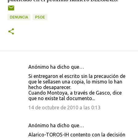
DENUNCIA
PSOE
Anónimo ha dicho que…
C
Si entregaron el escrito sin la precaución de
o
que le sellasen una copia, lo mismo lo han
hecho desaparecer.
m
Cuando Montoya, a través de Gasco, dice
e
que no existe tal documento...
n
14 de octubre de 2010 a las 0:13
t
a
Anónimo ha dicho que…
r
Alarico-TOROS-IH contento con la decisión