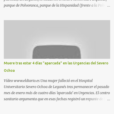
parque de Polvoranca, parque de la Hispanidad (frente a la Policía
Local) y en los caminos entre el cementerio de Butarque y Plaza
Nueva. Esto es lo que indica esta información recopilada por los
propios practicantes. 'Ante la crisis, disfrute' , señalan. "Cruising:
Parquesur: para ligar baños junto a Burger King o H&M. Y si has
pillado pareja ocacional, parking subterráneo de Leroy Merlin.
Otro espacio para el 'cruising' es enfrente al tanatorio (junto al
estadio municipal de Butarque) y caminos entre el estadio y Plaza
Nueva. Otro lugar: Escombrera de Polvoranca, entre Leganés y
Móstoles También en el parque de la Hispanidad, situado frente a
Muere tras estar 4 días "aparcada" en las Urgencias del Severo
la Policía Local de Leganés de la calle Chile, 1, y junto al
Ochoa
cementerio de Butarque". Más información
Vídeo www.eldiario.es Una mujer falleció en el Hospital
Universitario Severo Ochoa de Leganés tras permanecer el pasado
mes de enero más de cuatro días 'aparcada' en Urgencias. El centro
sanitario argumenta que en esas fechas registró un repunte de las
patologías propias del invierno. El trágico suceso lo publica
diario.es Las paciente, recién operada del corazón, sufrió una