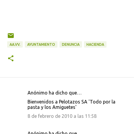
AA.VV.
AYUNTAMIENTO
DENUNCIA
HACIENDA
Anónimo ha dicho que…
C
Bienvenidos a Pelotazos SA 'Todo por la
o
pasta y los Amiguetes'
m
8 de febrero de 2010 a las 11:58
e
n
Anónimo ha dicho que…