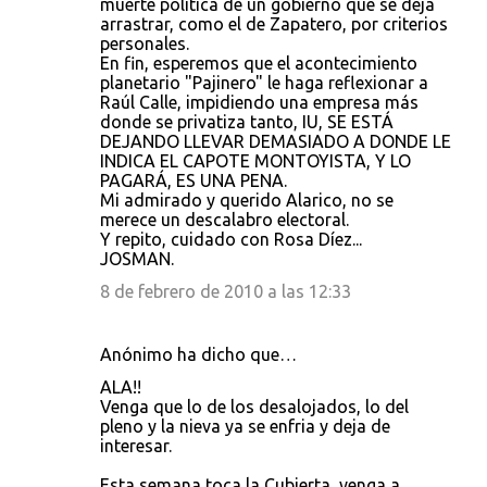
muerte política de un gobierno que se deja
arrastrar, como el de Zapatero, por criterios
personales.
En fin, esperemos que el acontecimiento
planetario "Pajinero" le haga reflexionar a
Raúl Calle, impidiendo una empresa más
donde se privatiza tanto, IU, SE ESTÁ
DEJANDO LLEVAR DEMASIADO A DONDE LE
INDICA EL CAPOTE MONTOYISTA, Y LO
PAGARÁ, ES UNA PENA.
Mi admirado y querido Alarico, no se
merece un descalabro electoral.
Y repito, cuidado con Rosa Díez...
JOSMAN.
8 de febrero de 2010 a las 12:33
Anónimo ha dicho que…
ALA!!
Venga que lo de los desalojados, lo del
pleno y la nieva ya se enfria y deja de
interesar.
Esta semana toca la Cubierta, venga a