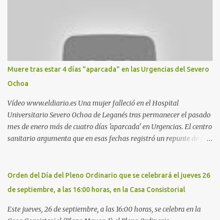
Parquesur: para ligar baños junto a Burger King o H&M. Y si has
pillado pareja ocacional, parking subterráneo de Leroy Merlin.
Otro espacio para el 'cruising' es enfrente al tanatorio (junto al
estadio municipal de Butarque) y caminos entre el estadio y Plaza
Nueva. Otro lugar: Escombrera de Polvoranca, entre Leganés y
Móstoles También en el parque de la Hispanidad, situado frente a
Muere tras estar 4 días "aparcada" en las Urgencias del Severo
la Policía Local de Leganés de la calle Chile, 1, y junto al
Ochoa
cementerio de Butarque". Más información
Vídeo www.eldiario.es Una mujer falleció en el Hospital
Universitario Severo Ochoa de Leganés tras permanecer el pasado
mes de enero más de cuatro días 'aparcada' en Urgencias. El centro
sanitario argumenta que en esas fechas registró un repunte de las
patologías propias del invierno. El trágico suceso lo publica
diario.es Las paciente, recién operada del corazón, sufrió una
arritmia y agravamiento de su dolencia por culpa de un resfriado.
Orden del Día del Pleno Ordinario que se celebrará el jueves 26
Por ello, la ingresaron a finales del año pasado en el Hospital
de septiembre, a las 16:00 horas, en la Casa Consistorial
donde permaneció un día en la antesala de Urgencias, en una
cama, en el pasillo, sin mantas y sin poder descansar. Su hija, que
Este jueves, 26 de septiembre, a las 16:00 horas, se celebra en la