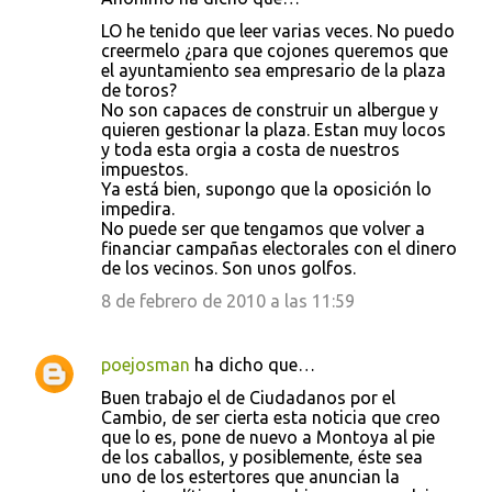
t
LO he tenido que leer varias veces. No puedo
a
creermelo ¿para que cojones queremos que
el ayuntamiento sea empresario de la plaza
r
de toros?
i
No son capaces de construir un albergue y
quieren gestionar la plaza. Estan muy locos
o
y toda esta orgia a costa de nuestros
s
impuestos.
Ya está bien, supongo que la oposición lo
impedira.
No puede ser que tengamos que volver a
financiar campañas electorales con el dinero
de los vecinos. Son unos golfos.
8 de febrero de 2010 a las 11:59
poejosman
ha dicho que…
Buen trabajo el de Ciudadanos por el
Cambio, de ser cierta esta noticia que creo
que lo es, pone de nuevo a Montoya al pie
de los caballos, y posiblemente, éste sea
uno de los estertores que anuncian la