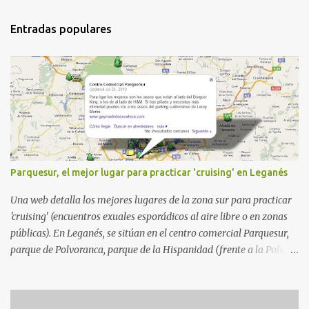
Entradas populares
Parquesur, el mejor lugar para practicar 'cruising' en Leganés
Una web detalla los mejores lugares de la zona sur para practicar
'cruising' (encuentros exuales esporádicos al aire libre o en zonas
públicas). En Leganés, se sitúan en el centro comercial Parquesur,
parque de Polvoranca, parque de la Hispanidad (frente a la Policía
Local) y en los caminos entre el cementerio de Butarque y Plaza
Nueva. Esto es lo que indica esta información recopilada por los
propios practicantes. 'Ante la crisis, disfrute' , señalan. "Cruising: