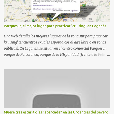
Parquesur, el mejor lugar para practicar 'cruising' en Leganés
Una web detalla los mejores lugares de la zona sur para practicar
'cruising' (encuentros exuales esporádicos al aire libre o en zonas
públicas). En Leganés, se sitúan en el centro comercial Parquesur,
parque de Polvoranca, parque de la Hispanidad (frente a la Policía
Local) y en los caminos entre el cementerio de Butarque y Plaza
Nueva. Esto es lo que indica esta información recopilada por los
propios practicantes. 'Ante la crisis, disfrute' , señalan. "Cruising:
Parquesur: para ligar baños junto a Burger King o H&M. Y si has
pillado pareja ocacional, parking subterráneo de Leroy Merlin.
Otro espacio para el 'cruising' es enfrente al tanatorio (junto al
estadio municipal de Butarque) y caminos entre el estadio y Plaza
Nueva. Otro lugar: Escombrera de Polvoranca, entre Leganés y
Móstoles También en el parque de la Hispanidad, situado frente a
Muere tras estar 4 días "aparcada" en las Urgencias del Severo