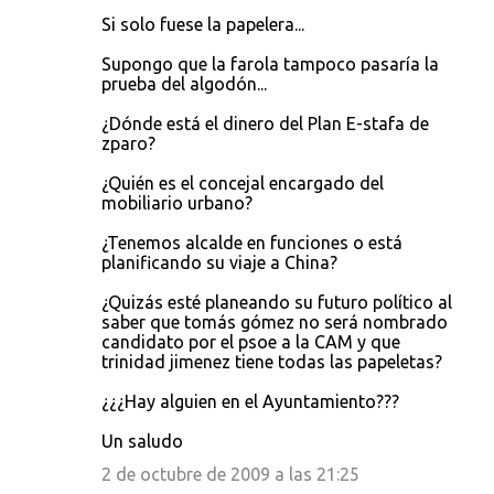
Si solo fuese la papelera...
m
e
Supongo que la farola tampoco pasaría la
prueba del algodón...
n
t
¿Dónde está el dinero del Plan E-stafa de
zparo?
a
r
¿Quién es el concejal encargado del
mobiliario urbano?
i
o
¿Tenemos alcalde en funciones o está
planificando su viaje a China?
s
¿Quizás esté planeando su futuro político al
saber que tomás gómez no será nombrado
candidato por el psoe a la CAM y que
trinidad jimenez tiene todas las papeletas?
¿¿¿Hay alguien en el Ayuntamiento???
Un saludo
2 de octubre de 2009 a las 21:25