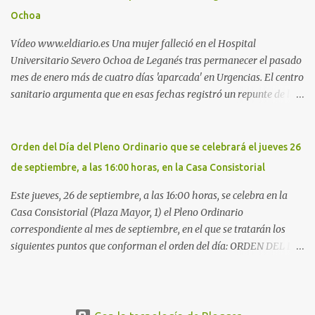
la Policía Local de Leganés de la calle Chile, 1, y junto al
Ochoa
cementerio de Butarque". Más información
Vídeo www.eldiario.es Una mujer falleció en el Hospital
Universitario Severo Ochoa de Leganés tras permanecer el pasado
mes de enero más de cuatro días 'aparcada' en Urgencias. El centro
sanitario argumenta que en esas fechas registró un repunte de las
patologías propias del invierno. El trágico suceso lo publica
diario.es Las paciente, recién operada del corazón, sufrió una
arritmia y agravamiento de su dolencia por culpa de un resfriado.
Orden del Día del Pleno Ordinario que se celebrará el jueves 26
Por ello, la ingresaron a finales del año pasado en el Hospital
de septiembre, a las 16:00 horas, en la Casa Consistorial
donde permaneció un día en la antesala de Urgencias, en una
cama, en el pasillo, sin mantas y sin poder descansar. Su hija, que
Este jueves, 26 de septiembre, a las 16:00 horas, se celebra en la
ha denunciado el caso y que grabó un vídeo de la situación
Casa Consistorial (Plaza Mayor, 1) el Pleno Ordinario
extrema, aseguró que los pasillos estaban repletos de enfermos y
correspondiente al mes de septiembre, en el que se tratarán los
que faltaban médicos por las vacaciones de Navidad, además de
siguientes puntos que conforman el orden del día: ORDEN DEL DÍA
haber alas del hospital cerradas. En el segundo ingreso, el 31 de
1º.- Aprobación de las actas de las sesiones celebradas los días: - 20
diciembre, la mujer permanece 4 días en Urgencias, tal es el
y 21 de junio, sesión extraordinaria. - 27 de junio de 2013, sesión
colapso del hospital público. Al ...
ordinaria. - 27 de junio de 2013, sesión extraordinaria. - 12 de julio
de 2013, sesión extraordinaria. - 25 de julio de 2013, sesión