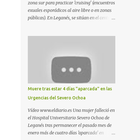
zona sur para practicar 'cruising' (encuentros
exuales esporádicos al aire libre o en zonas
públicas). En Leganés, se sitúan en el centro
comercial Parquesur, parque de Polvoranca,
parque de la Hispanidad (frente a la Policía
Local) y en los caminos entre el cementerio
de Butarque y Plaza Nueva. Esto es lo que
indica esta información recopilada por los
propios practicantes. 'Ante la crisis, disfrute' ,
señalan. "Cruising: Parquesur: para ligar
baños junto a Burger King o H&M. Y si has
pillado pareja ocacional, parking
Muere tras estar 4 días "aparcada" en las
subterráneo de Leroy Merlin. Otro espacio
Urgencias del Severo Ochoa
para el 'cruising' es enfrente al tanatorio
(junto al estadio municipal de Butarque) y
Vídeo www.eldiario.es Una mujer falleció en
caminos entre el estadio y Plaza Nueva. Otro
el Hospital Universitario Severo Ochoa de
lugar: Escombrera de Polvoranca, entre
Leganés tras permanecer el pasado mes de
Leganés y Móstoles También en el parque de
enero más de cuatro días 'aparcada' en
la Hispanidad, situado frente a la Policía