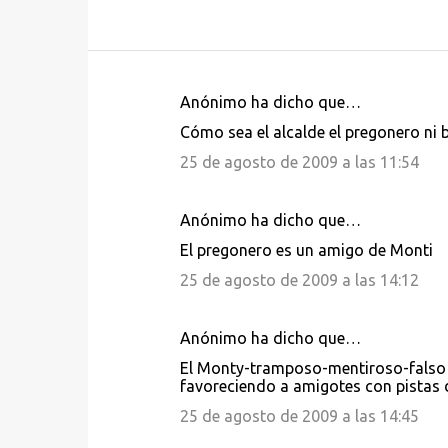
Anónimo ha dicho que…
C
Cómo sea el alcalde el pregonero ni b
o
25 de agosto de 2009 a las 11:54
m
e
Anónimo ha dicho que…
n
El pregonero es un amigo de Monti
t
25 de agosto de 2009 a las 14:12
a
r
i
Anónimo ha dicho que…
o
El Monty-tramposo-mentiroso-falso lo
favoreciendo a amigotes con pistas de
s
25 de agosto de 2009 a las 14:45