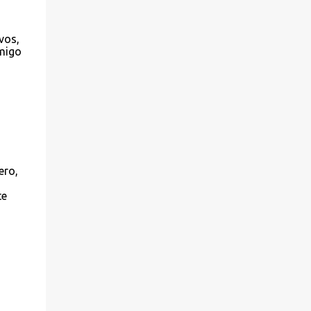
vos,
amigo
ero,
te