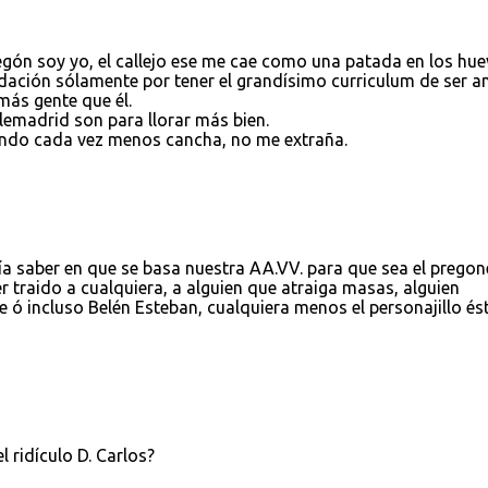
egón soy yo, el callejo ese me cae como una patada en los hue
ndación sólamente por tener el grandísimo curriculum de ser 
más gente que él.
lemadrid son para llorar más bien.
dando cada vez menos cancha, no me extraña.
ía saber en que se basa nuestra AA.VV. para que sea el pregon
r traido a cualquiera, a alguien que atraiga masas, alguien
e ó incluso Belén Esteban, cualquiera menos el personajillo és
 ridículo D. Carlos?