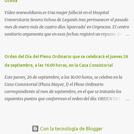
Ochoa
cementerio de Butarque". Más información
Vídeo www.eldiario.es Una mujer falleció en el Hospital
Universitario Severo Ochoa de Leganés tras permanecer el pasado
mes de enero más de cuatro días 'aparcada' en Urgencias. El centro
sanitario argumenta que en esas fechas registró un repunte de las
patologías propias del invierno. El trágico suceso lo publica
diario.es Las paciente, recién operada del corazón, sufrió una
arritmia y agravamiento de su dolencia por culpa de un resfriado.
Orden del Día del Pleno Ordinario que se celebrará el jueves 26
Por ello, la ingresaron a finales del año pasado en el Hospital
de septiembre, a las 16:00 horas, en la Casa Consistorial
donde permaneció un día en la antesala de Urgencias, en una
cama, en el pasillo, sin mantas y sin poder descansar. Su hija, que
Este jueves, 26 de septiembre, a las 16:00 horas, se celebra en la
ha denunciado el caso y que grabó un vídeo de la situación
Casa Consistorial (Plaza Mayor, 1) el Pleno Ordinario
extrema, aseguró que los pasillos estaban repletos de enfermos y
correspondiente al mes de septiembre, en el que se tratarán los
que faltaban médicos por las vacaciones de Navidad, además de
siguientes puntos que conforman el orden del día: ORDEN DEL DÍA
haber alas del hospital cerradas. En el segundo ingreso, el 31 de
1º.- Aprobación de las actas de las sesiones celebradas los días: - 20
diciembre, la mujer permanece 4 días en Urgencias, tal es el
y 21 de junio, sesión extraordinaria. - 27 de junio de 2013, sesión
colapso del hospital público. Al ...
ordinaria. - 27 de junio de 2013, sesión extraordinaria. - 12 de julio
de 2013, sesión extraordinaria. - 25 de julio de 2013, sesión
Con la tecnología de Blogger