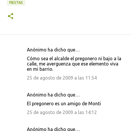
FIESTAS
Anónimo ha dicho que…
C
Cómo sea el alcalde el pregonero ni bajo a la
o
calle, me averguenza que ese elemento viva
en mi barrio.
m
e
25 de agosto de 2009 a las 11:54
n
t
Anónimo ha dicho que…
a
El pregonero es un amigo de Monti
r
25 de agosto de 2009 a las 14:12
i
o
Anónimo ha dicho que…