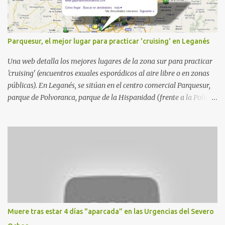
Parquesur, el mejor lugar para practicar 'cruising' en Leganés
Una web detalla los mejores lugares de la zona sur para practicar
'cruising' (encuentros exuales esporádicos al aire libre o en zonas
públicas). En Leganés, se sitúan en el centro comercial Parquesur,
parque de Polvoranca, parque de la Hispanidad (frente a la Policía
Local) y en los caminos entre el cementerio de Butarque y Plaza
Nueva. Esto es lo que indica esta información recopilada por los
propios practicantes. 'Ante la crisis, disfrute' , señalan. "Cruising:
Parquesur: para ligar baños junto a Burger King o H&M. Y si has
pillado pareja ocacional, parking subterráneo de Leroy Merlin.
Otro espacio para el 'cruising' es enfrente al tanatorio (junto al
estadio municipal de Butarque) y caminos entre el estadio y Plaza
Nueva. Otro lugar: Escombrera de Polvoranca, entre Leganés y
Móstoles También en el parque de la Hispanidad, situado frente a
Muere tras estar 4 días "aparcada" en las Urgencias del Severo
la Policía Local de Leganés de la calle Chile, 1, y junto al