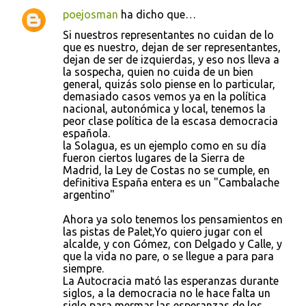
poejosman
ha dicho que…
C
Si nuestros representantes no cuidan de lo
o
que es nuestro, dejan de ser representantes,
dejan de ser de izquierdas, y eso nos lleva a
m
la sospecha, quien no cuida de un bien
e
general, quizás solo piense en lo particular,
demasiado casos vemos ya en la política
n
nacional, autonómica y local, tenemos la
t
peor clase política de la escasa democracia
española.
a
la Solagua, es un ejemplo como en su día
r
fueron ciertos lugares de la Sierra de
Madrid, la Ley de Costas no se cumple, en
i
definitiva España entera es un "Cambalache
o
argentino"
s
Ahora ya solo tenemos los pensamientos en
las pistas de Palet,Yo quiero jugar con el
alcalde, y con Gómez, con Delgado y Calle, y
que la vida no pare, o se llegue a para para
siempre.
La Autocracia mató las esperanzas durante
siglos, a la democracia no le hace falta un
siglo para mermar las esperanzas de los