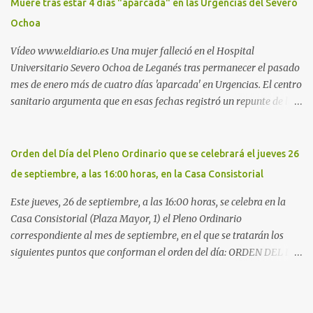
Muere tras estar 4 días "aparcada" en las Urgencias del Severo
la Policía Local de Leganés de la calle Chile, 1, y junto al
Ochoa
cementerio de Butarque". Más información
Vídeo www.eldiario.es Una mujer falleció en el Hospital
Universitario Severo Ochoa de Leganés tras permanecer el pasado
mes de enero más de cuatro días 'aparcada' en Urgencias. El centro
sanitario argumenta que en esas fechas registró un repunte de las
patologías propias del invierno. El trágico suceso lo publica
diario.es Las paciente, recién operada del corazón, sufrió una
arritmia y agravamiento de su dolencia por culpa de un resfriado.
Orden del Día del Pleno Ordinario que se celebrará el jueves 26
Por ello, la ingresaron a finales del año pasado en el Hospital
de septiembre, a las 16:00 horas, en la Casa Consistorial
donde permaneció un día en la antesala de Urgencias, en una
cama, en el pasillo, sin mantas y sin poder descansar. Su hija, que
Este jueves, 26 de septiembre, a las 16:00 horas, se celebra en la
ha denunciado el caso y que grabó un vídeo de la situación
Casa Consistorial (Plaza Mayor, 1) el Pleno Ordinario
extrema, aseguró que los pasillos estaban repletos de enfermos y
correspondiente al mes de septiembre, en el que se tratarán los
que faltaban médicos por las vacaciones de Navidad, además de
siguientes puntos que conforman el orden del día: ORDEN DEL DÍA
haber alas del hospital cerradas. En el segundo ingreso, el 31 de
1º.- Aprobación de las actas de las sesiones celebradas los días: - 20
diciembre, la mujer permanece 4 días en Urgencias, tal es el
y 21 de junio, sesión extraordinaria. - 27 de junio de 2013, sesión
colapso del hospital público. Al ...
ordinaria. - 27 de junio de 2013, sesión extraordinaria. - 12 de julio