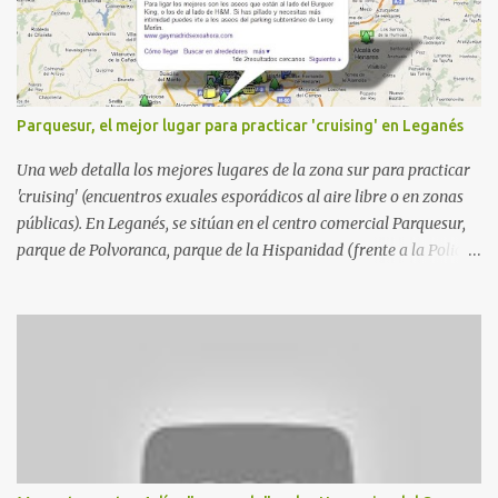
Parquesur, el mejor lugar para practicar 'cruising' en Leganés
Una web detalla los mejores lugares de la zona sur para practicar
'cruising' (encuentros exuales esporádicos al aire libre o en zonas
públicas). En Leganés, se sitúan en el centro comercial Parquesur,
parque de Polvoranca, parque de la Hispanidad (frente a la Policía
Local) y en los caminos entre el cementerio de Butarque y Plaza
Nueva. Esto es lo que indica esta información recopilada por los
propios practicantes. 'Ante la crisis, disfrute' , señalan. "Cruising:
Parquesur: para ligar baños junto a Burger King o H&M. Y si has
pillado pareja ocacional, parking subterráneo de Leroy Merlin.
Otro espacio para el 'cruising' es enfrente al tanatorio (junto al
estadio municipal de Butarque) y caminos entre el estadio y Plaza
Nueva. Otro lugar: Escombrera de Polvoranca, entre Leganés y
Móstoles También en el parque de la Hispanidad, situado frente a