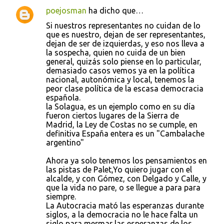
poejosman
ha dicho que…
C
Si nuestros representantes no cuidan de lo
o
que es nuestro, dejan de ser representantes,
dejan de ser de izquierdas, y eso nos lleva a
m
la sospecha, quien no cuida de un bien
e
general, quizás solo piense en lo particular,
demasiado casos vemos ya en la política
n
nacional, autonómica y local, tenemos la
t
peor clase política de la escasa democracia
española.
a
la Solagua, es un ejemplo como en su día
r
fueron ciertos lugares de la Sierra de
Madrid, la Ley de Costas no se cumple, en
i
definitiva España entera es un "Cambalache
o
argentino"
s
Ahora ya solo tenemos los pensamientos en
las pistas de Palet,Yo quiero jugar con el
alcalde, y con Gómez, con Delgado y Calle, y
que la vida no pare, o se llegue a para para
siempre.
La Autocracia mató las esperanzas durante
siglos, a la democracia no le hace falta un
siglo para mermar las esperanzas de los