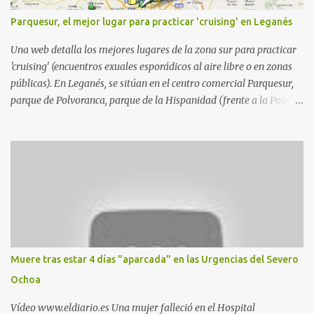
Parquesur, el mejor lugar para practicar 'cruising' en Leganés
Una web detalla los mejores lugares de la zona sur para practicar
'cruising' (encuentros exuales esporádicos al aire libre o en zonas
públicas). En Leganés, se sitúan en el centro comercial Parquesur,
parque de Polvoranca, parque de la Hispanidad (frente a la Policía
Local) y en los caminos entre el cementerio de Butarque y Plaza
Nueva. Esto es lo que indica esta información recopilada por los
propios practicantes. 'Ante la crisis, disfrute' , señalan. "Cruising:
Parquesur: para ligar baños junto a Burger King o H&M. Y si has
pillado pareja ocacional, parking subterráneo de Leroy Merlin.
Otro espacio para el 'cruising' es enfrente al tanatorio (junto al
estadio municipal de Butarque) y caminos entre el estadio y Plaza
Nueva. Otro lugar: Escombrera de Polvoranca, entre Leganés y
Móstoles También en el parque de la Hispanidad, situado frente a
Muere tras estar 4 días "aparcada" en las Urgencias del Severo
la Policía Local de Leganés de la calle Chile, 1, y junto al
Ochoa
cementerio de Butarque". Más información
Vídeo www.eldiario.es Una mujer falleció en el Hospital