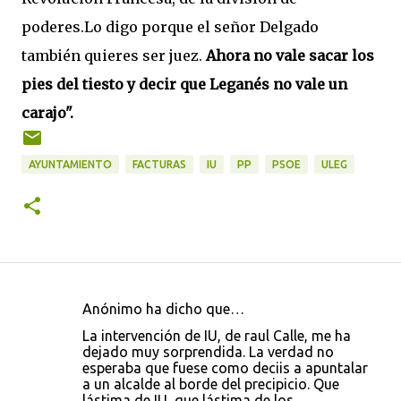
poderes.Lo digo porque el señor Delgado
también quieres ser juez.
Ahora no vale sacar los
pies del tiesto y decir que Leganés no vale un
carajo".
AYUNTAMIENTO
FACTURAS
IU
PP
PSOE
ULEG
Anónimo ha dicho que…
C
La intervención de IU, de raul Calle, me ha
o
dejado muy sorprendida. La verdad no
esperaba que fuese como deciis a apuntalar
m
a un alcalde al borde del precipicio. Que
e
lástima de IU, que lástima de los