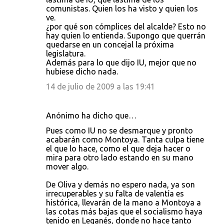
comunistas. Quien los ha visto y quien los
n
ve.
t
¿por qué son cómplices del alcalde? Esto no
hay quien lo entienda. Supongo que querrán
a
quedarse en un concejal la próxima
r
legislatura.
Además para lo que dijo IU, mejor que no
i
hubiese dicho nada.
o
14 de julio de 2009 a las 19:41
s
Anónimo ha dicho que…
Pues como IU no se desmarque y pronto
acabarán como Montoya. Tanta culpa tiene
el que lo hace, como el que deja hacer o
mira para otro lado estando en su mano
mover algo.
De Oliva y demás no espero nada, ya son
irrecuperables y su falta de valentía es
histórica, llevarán de la mano a Montoya a
las cotas más bajas que el socialismo haya
tenido en Leganés, donde no hace tanto