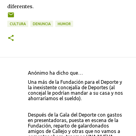
diferentes.
CULTURA
DENUNCIA
HUMOR
Anónimo ha dicho que…
C
Una más de la Fundación para el Deporte y
o
la inexistente concejalía de Deportes (al
concejal le podrían mandar a su casa y nos
m
ahorraríamos el sueldo).
e
n
Después de la Gala del Deporte con gastos
t
en presentadoras, puesta en escena de la
Fundación, reparto de galardonados
a
amigos de Callejo y otras que no vamos a