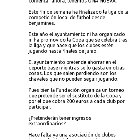
r
comentar ahora, tenemos UNA NUEVA.
i
Este fin de semana ha finalizado la liga de la
o
competición local de fútbol desde
benjamines.
s
Este año el ayuntamiento ni ha organizado
ni ha promovido la Copa que se celebra tras
la liga y que hace que los clubes estén
jugando hasta finales de junio.
El ayuntamiento pretende ahorrar en el
deporte base mientras se lo gasta en otras
cosas. Los que salen perdiendo son los
chavales que no pueden seguir jugando.
Pues bien la Fundación organiza un torneo
que pretende ser el sustituto de la Copa y
por el que cobra 200 euros a cada club por
participar.
¿Pretenderán tener ingresos
extraordinarios?
Hace falta ya una asociación de clubes